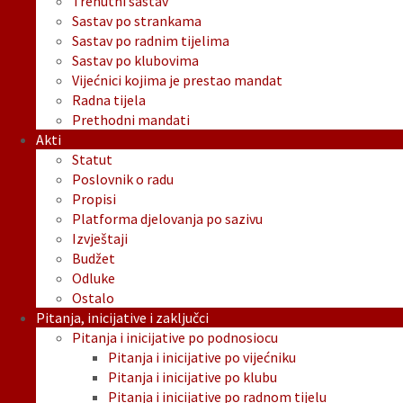
Trenutni sastav
Sastav po strankama
Sastav po radnim tijelima
Sastav po klubovima
Vijećnici kojima je prestao mandat
Radna tijela
Prethodni mandati
Akti
Statut
Poslovnik o radu
Propisi
Platforma djelovanja po sazivu
Izvještaji
Budžet
Odluke
Ostalo
Pitanja, inicijative i zaključci
Pitanja i inicijative po podnosiocu
Pitanja i inicijative po vijećniku
Pitanja i inicijative po klubu
Pitanja i inicijative po radnom tijelu