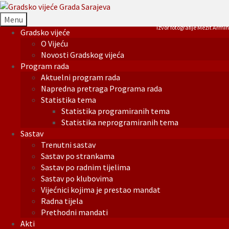
Menu
Izvor fotografije Mezit Armin
Gradsko vijeće
O Vijeću
Novosti Gradskog vijeća
Program rada
Aktuelni program rada
Napredna pretraga Programa rada
Statistika tema
Statistika programiranih tema
Statistika neprogramiranih tema
Sastav
Trenutni sastav
Sastav po strankama
Sastav po radnim tijelima
Sastav po klubovima
Vijećnici kojima je prestao mandat
Radna tijela
Prethodni mandati
Akti