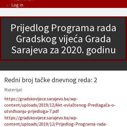
Log in
Prijedlog Programa rada
Gradskog vijeća Grada
Sarajeva za 2020. godinu
Redni broj tačke dnevnog reda: 2
Materijal:
https://gradskovijece.sarajevo.ba/wp-
content/uploads/2019/12/Akt-ovlaštenog-Predlagača-o-
utvrđivanju-prijedloga-7.pdf
https://gradskovijece.sarajevo.ba/wp-
content/uploads/2019/12/Prijedlog-Programa-rada-