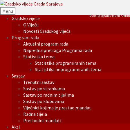
Menu
Izvor fotografije Mezit Armin
Gradsko vijeće
O Vijeću
Novosti Gradskog vijeća
Program rada
Aktuelni program rada
Napredna pretraga Programa rada
Statistika tema
Statistika programiranih tema
Statistika neprogramiranih tema
Sastav
Trenutni sastav
Sastav po strankama
Sastav po radnim tijelima
Sastav po klubovima
Vijećnici kojima je prestao mandat
Radna tijela
Prethodni mandati
Akti