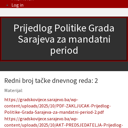
Log in
Prijedlog Politike Grada
Sarajeva za mandatni
period
Redni broj tačke dnevnog reda: 2
Materijal:
https://gradskovijece.sarajevo.ba/wp-
content/uploads/2025/10/PDF-ZAKLJUCAK-Prijedlog-
Politike-Grada-Sarajeva-za-mandatni-period-2.pdf
https://gradskovijece.sarajevo.ba/wp-
content/uploads/2025/10/AKT-PREDSJEDATELJA-Prijedlog-