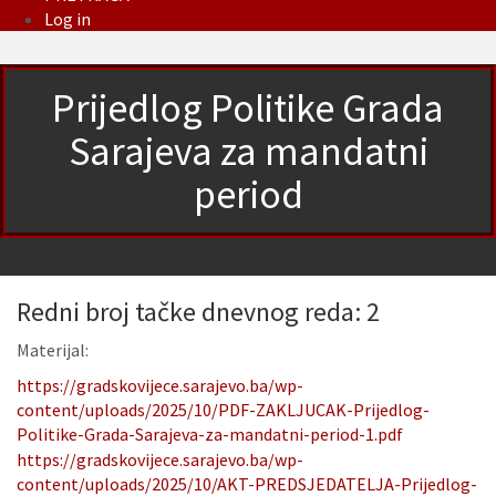
Log in
Prijedlog Politike Grada
Sarajeva za mandatni
period
Redni broj tačke dnevnog reda: 2
Materijal:
https://gradskovijece.sarajevo.ba/wp-
content/uploads/2025/10/PDF-ZAKLJUCAK-Prijedlog-
Politike-Grada-Sarajeva-za-mandatni-period-1.pdf
https://gradskovijece.sarajevo.ba/wp-
content/uploads/2025/10/AKT-PREDSJEDATELJA-Prijedlog-