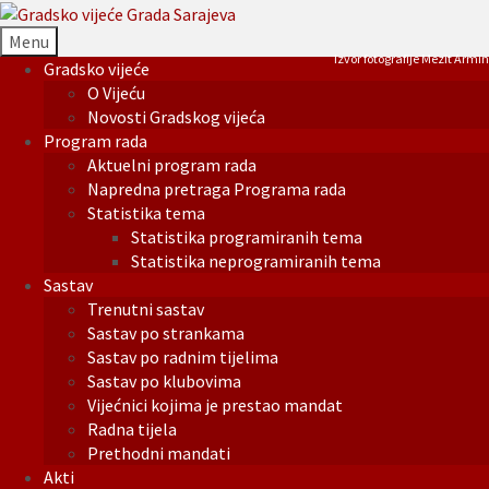
Menu
Izvor fotografije Mezit Armin
Gradsko vijeće
O Vijeću
Novosti Gradskog vijeća
Program rada
Aktuelni program rada
Napredna pretraga Programa rada
Statistika tema
Statistika programiranih tema
Statistika neprogramiranih tema
Sastav
Trenutni sastav
Sastav po strankama
Sastav po radnim tijelima
Sastav po klubovima
Vijećnici kojima je prestao mandat
Radna tijela
Prethodni mandati
Akti