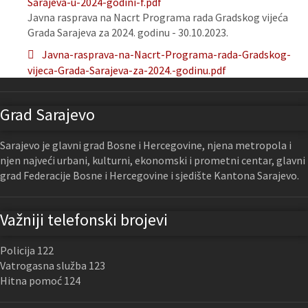
Sarajeva-u-2024-godini-f.pdf
Javna rasprava na Nacrt Programa rada Gradskog vijeća
Grada Sarajeva za 2024. godinu - 30.10.2023.
Javna-rasprava-na-Nacrt-Programa-rada-Gradskog-
vijeca-Grada-Sarajeva-za-2024.-godinu.pdf
Grad Sarajevo
Sarajevo je glavni grad Bosne i Hercegovine, njena metropola i
njen najveći urbani, kulturni, ekonomski i prometni centar, glavni
grad Federacije Bosne i Hercegovine i sjedište Kantona Sarajevo.
Važniji telefonski brojevi
Policija 122
Vatrogasna služba 123
Hitna pomoć 124