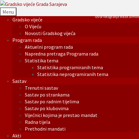
Menu
Izvor fotografije Mezit Armin
Gradsko vijeće
O Vijeću
Novosti Gradskog vijeća
Program rada
Aktuelni program rada
Napredna pretraga Programa rada
Statistika tema
Statistika programiranih tema
Statistika neprogramiranih tema
Sastav
Trenutni sastav
Sastav po strankama
Sastav po radnim tijelima
Sastav po klubovima
Vijećnici kojima je prestao mandat
Radna tijela
Prethodni mandati
Akti