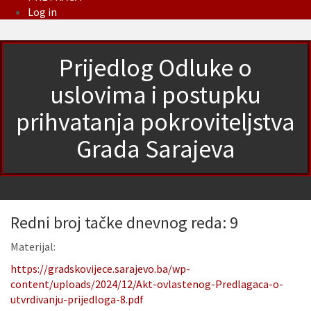
Log in
Prijedlog Odluke o
uslovima i postupku
prihvatanja pokroviteljstva
Grada Sarajeva
Redni broj tačke dnevnog reda: 9
Materijal:
https://gradskovijece.sarajevo.ba/wp-
content/uploads/2024/12/Akt-ovlastenog-Predlagaca-o-
utvrdivanju-prijedloga-8.pdf