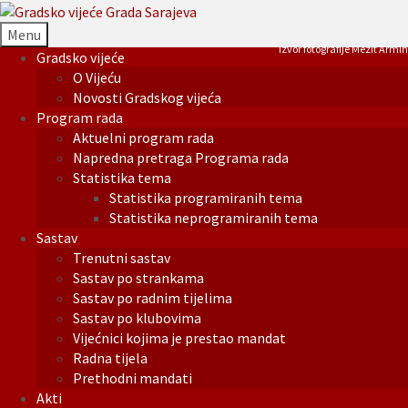
Menu
Izvor fotografije Mezit Armin
Gradsko vijeće
O Vijeću
Novosti Gradskog vijeća
Program rada
Aktuelni program rada
Napredna pretraga Programa rada
Statistika tema
Statistika programiranih tema
Statistika neprogramiranih tema
Sastav
Trenutni sastav
Sastav po strankama
Sastav po radnim tijelima
Sastav po klubovima
Vijećnici kojima je prestao mandat
Radna tijela
Prethodni mandati
Akti