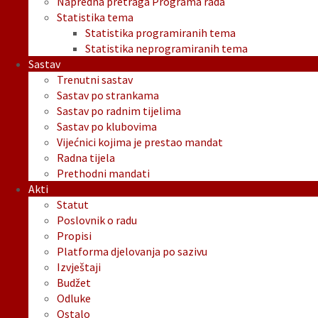
Napredna pretraga Programa rada
Statistika tema
Statistika programiranih tema
Statistika neprogramiranih tema
Sastav
Trenutni sastav
Sastav po strankama
Sastav po radnim tijelima
Sastav po klubovima
Vijećnici kojima je prestao mandat
Radna tijela
Prethodni mandati
Akti
Statut
Poslovnik o radu
Propisi
Platforma djelovanja po sazivu
Izvještaji
Budžet
Odluke
Ostalo