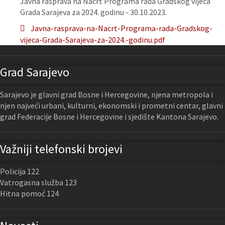
Javna rasprava na Nacrt Programa rada Gradskog vijeća
Grada Sarajeva za 2024. godinu - 30.10.2023.
Javna-rasprava-na-Nacrt-Programa-rada-Gradskog-
vijeca-Grada-Sarajeva-za-2024.-godinu.pdf
Grad Sarajevo
Sarajevo je glavni grad Bosne i Hercegovine, njena metropola i
njen najveći urbani, kulturni, ekonomski i prometni centar, glavni
grad Federacije Bosne i Hercegovine i sjedište Kantona Sarajevo.
Važniji telefonski brojevi
Policija 122
Vatrogasna služba 123
Hitna pomoć 124