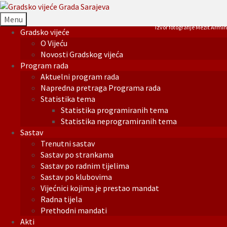
Menu
Izvor fotografije Mezit Armin
Gradsko vijeće
O Vijeću
Novosti Gradskog vijeća
Program rada
Aktuelni program rada
Napredna pretraga Programa rada
Statistika tema
Statistika programiranih tema
Statistika neprogramiranih tema
Sastav
Trenutni sastav
Sastav po strankama
Sastav po radnim tijelima
Sastav po klubovima
Vijećnici kojima je prestao mandat
Radna tijela
Prethodni mandati
Akti