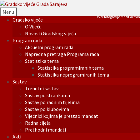
Menu
Izvor fotografije Mezit Armin
Gradsko vijeće
O Vijeću
Novosti Gradskog vijeća
Program rada
Aktuelni program rada
Napredna pretraga Programa rada
Statistika tema
Statistika programiranih tema
Statistika neprogramiranih tema
Sastav
Trenutni sastav
Sastav po strankama
Sastav po radnim tijelima
Sastav po klubovima
Vijećnici kojima je prestao mandat
Radna tijela
Prethodni mandati
Akti