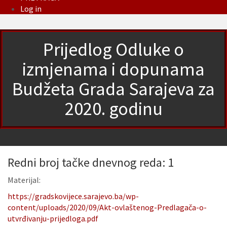
Log in
Prijedlog Odluke o
izmjenama i dopunama
Budžeta Grada Sarajeva za
2020. godinu
Redni broj tačke dnevnog reda: 1
Materijal:
https://gradskovijece.sarajevo.ba/wp-
content/uploads/2020/09/Akt-ovlaštenog-Predlagača-o-
utvrđivanju-prijedloga.pdf