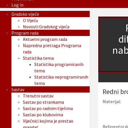
Log in
Gradsko vijeće
O Vijeću
Novosti Gradskog vijeća
Program rada
di
Aktuelni program rada
Napredna pretraga Programa
nab
rada
Statistika tema
Statistika programiranih
tema
Statistika neprogramiranih
tema
Sastav
Redni br
Trenutni sastav
Materijal:
Sastav po strankama
Sastav po radnim tijelima
Sastav po klubovima
Vijećnici kojima je prestao
Referentni d
mandat