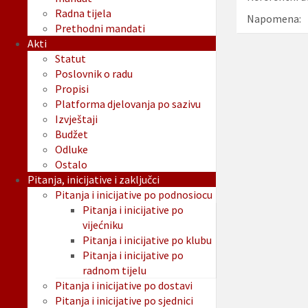
Radna tijela
Napomena:
Prethodni mandati
Akti
Statut
Poslovnik o radu
Propisi
Platforma djelovanja po sazivu
Izvještaji
Budžet
Odluke
Ostalo
Pitanja, inicijative i zaključci
Pitanja i inicijative po podnosiocu
Pitanja i inicijative po
vijećniku
Pitanja i inicijative po klubu
Pitanja i inicijative po
radnom tijelu
Pitanja i inicijative po dostavi
Pitanja i inicijative po sjednici