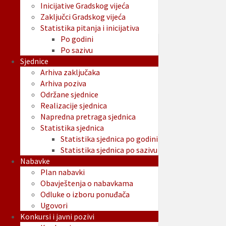
Inicijative Gradskog vijeća
Zaključci Gradskog vijeća
Statistika pitanja i inicijativa
Po godini
Po sazivu
Sjednice
Arhiva zaključaka
Arhiva poziva
Održane sjednice
Realizacije sjednica
Napredna pretraga sjednica
Statistika sjednica
Statistika sjednica po godini
Statistika sjednica po sazivu
Nabavke
Plan nabavki
Obavještenja o nabavkama
Odluke o izboru ponuđača
Ugovori
Konkursi i javni pozivi