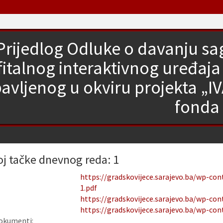
Prijedlog Odluke o davanju sa
fitalnog interaktivnog uređaj
avljenog u okviru projekta „I
fonda
oj tačke dnevnog reda: 1
https://gradskovijece.sarajevo.ba/wp-co
1.pdf
https://gradskovijece.sarajevo.ba/wp-co
https://gradskovijece.sarajevo.ba/wp-co
okumenti: