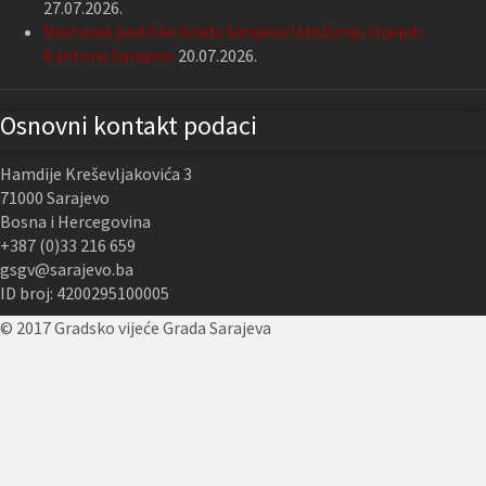
27.07.2026.
Nastavak podrške Grada Sarajeva Udruženju slijepih
Kantona Sarajevo
20.07.2026.
Osnovni kontakt podaci
Hamdije Kreševljakovića 3
71000 Sarajevo
Bosna i Hercegovina
+387 (0)33 216 659
gsgv@sarajevo.ba
ID broj: 4200295100005
© 2017 Gradsko vijeće Grada Sarajeva