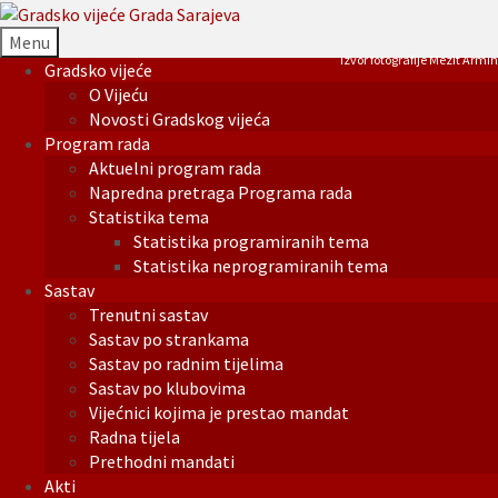
Menu
Izvor fotografije Mezit Armin
Gradsko vijeće
O Vijeću
Novosti Gradskog vijeća
Program rada
Aktuelni program rada
Napredna pretraga Programa rada
Statistika tema
Statistika programiranih tema
Statistika neprogramiranih tema
Sastav
Trenutni sastav
Sastav po strankama
Sastav po radnim tijelima
Sastav po klubovima
Vijećnici kojima je prestao mandat
Radna tijela
Prethodni mandati
Akti