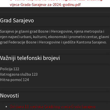
vijeca-Grada-Sarajeva-za-2024.-godinu.pdf
Grad Sarajevo
Sarajevo je glavni grad Bosne i Hercegovine, njena metropola i
njen najveći urbani, kulturni, ekonomski i prometni centar, glavni
grad Federacije Bosne i Hercegovine i sjedište Kantona Sarajevo.
Važniji telefonski brojevi
Policija 122
Vatrogasna služba 123
Hitna pomoć 124
Novosti
Održana 13. sjednica Gradskog vijeća Grada Sarajeva