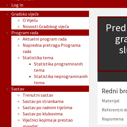
Log in
Gradsko vijeće
O Vijeću
Pred
Novosti Gradskog vijeća
Program rada
gr
Aktuelni program rada
Napredna pretraga Programa
s
rada
Statistika tema
Statistika programiranih
tema
Statistika neprogramiranih
tema
Sastav
Redni br
Trenutni sastav
Materijal:
Sastav po strankama
Sastav po radnim tijelima
Referentni d
Sastav po klubovima
Napomena:
Vijećnici kojima je prestao
mandat