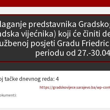
laganje predstavnika Gradskog
adska vijećnika) koji će činiti 
lužbenoj posjeti Gradu Friedr
periodu od 27.-30.0
oj tačke dnevnog reda: 4
https://gradskovijece.sarajevo.ba/wp-co
okumenti: