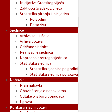
Inicijative Gradskog vijeća
Zaključci Gradskog vijeća
Statistika pitanja i inicijativa
Po godini
Po sazivu
Sjednice
Arhiva zaključaka
Arhiva poziva
Održane sjednice
Realizacije sjednica
Napredna pretraga sjednica
Statistika sjednica
Statistika sjednica po godini
Statistika sjednica po sazivu
Nabavke
Plan nabavki
Obavještenja o nabavkama
Odluke o izboru ponuđača
Ugovori
Konkursi i javni pozivi