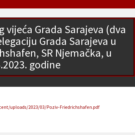
 vijeća Grada Sarajeva (dva
delegaciju Grada Sarajeva u
ichshafen, SR Njemačka, u
4.2023. godine
ntent/uploads/2023/03/Poziv-Friedrichshafen.pdf