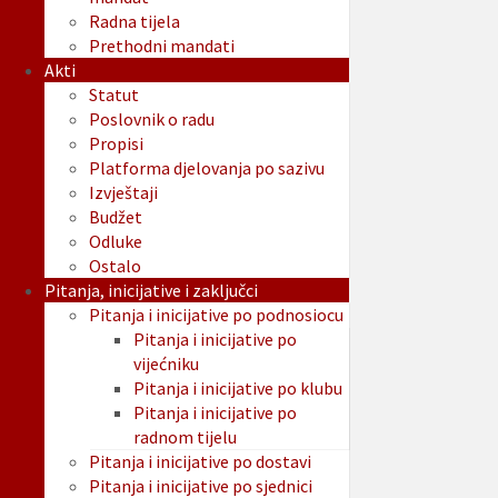
Radna tijela
Prethodni mandati
Akti
Statut
Poslovnik o radu
Propisi
Platforma djelovanja po sazivu
Izvještaji
Budžet
Odluke
Ostalo
Pitanja, inicijative i zaključci
Pitanja i inicijative po podnosiocu
Pitanja i inicijative po
vijećniku
Pitanja i inicijative po klubu
Pitanja i inicijative po
radnom tijelu
Pitanja i inicijative po dostavi
Pitanja i inicijative po sjednici