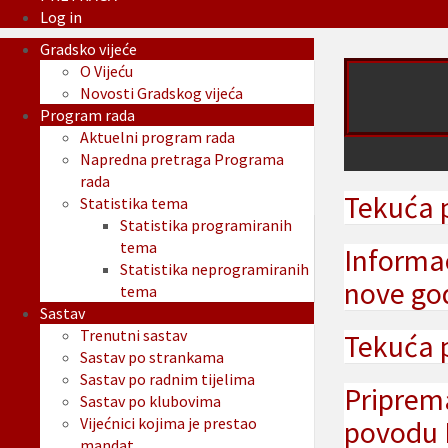
Log in
Gradsko vijeće
O Vijeću
Novosti Gradskog vijeća
Program rada
Aktuelni program rada
Napredna pretraga Programa
rada
Tekuća 
Statistika tema
Statistika programiranih
tema
Informac
Statistika neprogramiranih
nove god
tema
Sastav
Trenutni sastav
Tekuća 
Sastav po strankama
Sastav po radnim tijelima
Priprema
Sastav po klubovima
Vijećnici kojima je prestao
povodu 
mandat