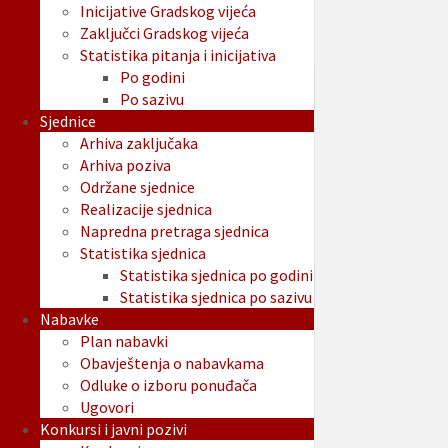
Inicijative Gradskog vijeća
Zaključci Gradskog vijeća
Statistika pitanja i inicijativa
Po godini
Po sazivu
Sjednice
Arhiva zaključaka
Arhiva poziva
Održane sjednice
Realizacije sjednica
Napredna pretraga sjednica
Statistika sjednica
Statistika sjednica po godini
Statistika sjednica po sazivu
Nabavke
Plan nabavki
Obavještenja o nabavkama
Odluke o izboru ponuđača
Ugovori
Konkursi i javni pozivi