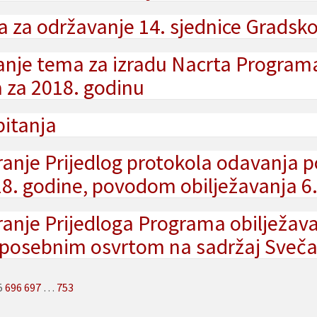
 za održavanje 14. sjednice Gradsko
anje tema za izradu Nacrta Program
 za 2018. godinu
pitanja
nje Prijedlog protokola odavanja poča
18. godine, povodom obilježavanja 6
anje Prijedloga Programa obilježava
 posebnim osvrtom na sadržaj Sveča
5
696
697
…
753
ion