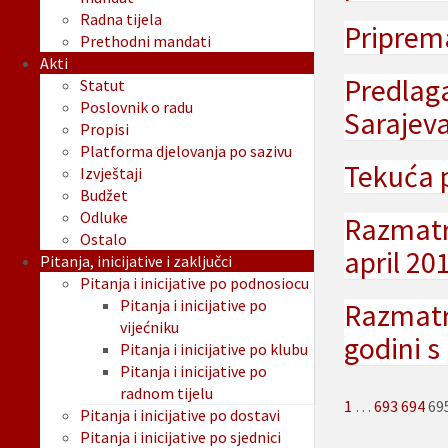
Radna tijela
Priprema
Prethodni mandati
Akti
Predlag
Statut
Poslovnik o radu
Sarajeva
Propisi
Platforma djelovanja po sazivu
Tekuća 
Izvještaji
Budžet
Odluke
Razmatra
Ostalo
april 20
Pitanja, inicijative i zaključci
Pitanja i inicijative po podnosiocu
Pitanja i inicijative po
Razmatr
vijećniku
godini s
Pitanja i inicijative po klubu
Pitanja i inicijative po
radnom tijelu
Posts
1
…
693
694
69
Pitanja i inicijative po dostavi
paginat
Pitanja i inicijative po sjednici