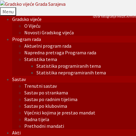
Menu
Izvor fotografije Mezit Armin
Gradsko vijeće
O Vijeću
Novosti Gradskog vijeća
Program rada
Aktuelni program rada
Napredna pretraga Programa rada
Statistika tema
Statistika programiranih tema
Statistika neprogramiranih tema
Sastav
Trenutni sastav
Sastav po strankama
Sastav po radnim tijelima
Sastav po klubovima
Vijećnici kojima je prestao mandat
Radna tijela
Prethodni mandati
Akti