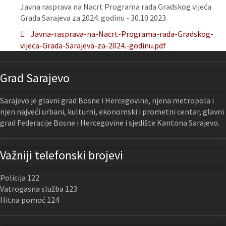
Javna rasprava na Nacrt Programa rada Gradskog vijeća
Grada Sarajeva za 2024. godinu - 30.10.2023.
Javna-rasprava-na-Nacrt-Programa-rada-Gradskog-
vijeca-Grada-Sarajeva-za-2024.-godinu.pdf
Grad Sarajevo
Sarajevo je glavni grad Bosne i Hercegovine, njena metropola i
njen najveći urbani, kulturni, ekonomski i prometni centar, glavni
grad Federacije Bosne i Hercegovine i sjedište Kantona Sarajevo.
Važniji telefonski brojevi
Policija 122
Vatrogasna služba 123
Hitna pomoć 124