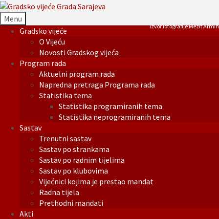
Menu
Izvor fotografije Mezit Armin
Gradsko vijeće
O Vijeću
Novosti Gradskog vijeća
Program rada
Aktuelni program rada
Napredna pretraga Programa rada
Statistika tema
Statistika programiranih tema
Statistika neprogramiranih tema
Sastav
Trenutni sastav
Sastav po strankama
Sastav po radnim tijelima
Sastav po klubovima
Vijećnici kojima je prestao mandat
Radna tijela
Prethodni mandati
Akti