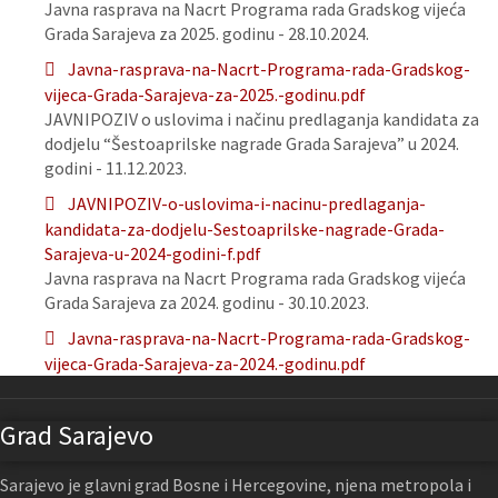
Javna rasprava na Nacrt Programa rada Gradskog vijeća
Grada Sarajeva za 2025. godinu - 28.10.2024.
Javna-rasprava-na-Nacrt-Programa-rada-Gradskog-
vijeca-Grada-Sarajeva-za-2025.-godinu.pdf
JAVNIPOZIV o uslovima i načinu predlaganja kandidata za
dodjelu “Šestoaprilske nagrade Grada Sarajeva” u 2024.
godini - 11.12.2023.
JAVNIPOZIV-o-uslovima-i-nacinu-predlaganja-
kandidata-za-dodjelu-Sestoaprilske-nagrade-Grada-
Sarajeva-u-2024-godini-f.pdf
Javna rasprava na Nacrt Programa rada Gradskog vijeća
Grada Sarajeva za 2024. godinu - 30.10.2023.
Javna-rasprava-na-Nacrt-Programa-rada-Gradskog-
vijeca-Grada-Sarajeva-za-2024.-godinu.pdf
Grad Sarajevo
Sarajevo je glavni grad Bosne i Hercegovine, njena metropola i