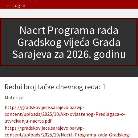
Log in
Nacrt Programa rada
Gradskog vijeća Grada
Sarajeva za 2026. godinu
Redni broj tačke dnevnog reda: 1
Materijal:
https://gradskovijece.sarajevo.ba/wp-
content/uploads/2025/10/Akt-ovlastenog-Predlagaca-o-
utvrdivanju-nacrta.pdf
https://gradskovijece.sarajevo.ba/wp-
content/uploads/2025/10/Nacrt-Programa-rada-Gradskog-