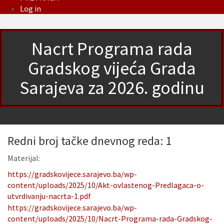
Log in
Nacrt Programa rada
Gradskog vijeća Grada
Sarajeva za 2026. godinu
Redni broj tačke dnevnog reda: 1
Materijal:
https://gradskovijece.sarajevo.ba/wp-
content/uploads/2025/10/Akt-ovlastenog-Predlagaca-o-
utvrdivanju-nacrta-1.pdf
https://gradskovijece.sarajevo.ba/wp-
content/uploads/2025/10/Nacrt-Programa-rada-Gradskog-