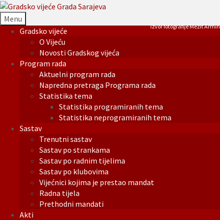
Menu
Izvor fotografije Mezit Armin
Gradsko vijeće
O Vijeću
Novosti Gradskog vijeća
Program rada
Aktuelni program rada
Napredna pretraga Programa rada
Statistika tema
Statistika programiranih tema
Statistika neprogramiranih tema
Sastav
Trenutni sastav
Sastav po strankama
Sastav po radnim tijelima
Sastav po klubovima
Vijećnici kojima je prestao mandat
Radna tijela
Prethodni mandati
Akti