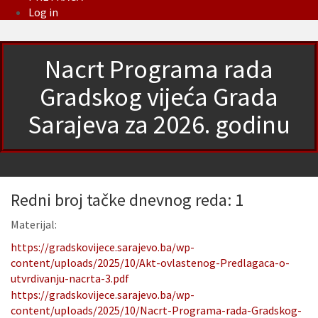
Log in
Nacrt Programa rada
Gradskog vijeća Grada
Sarajeva za 2026. godinu
Redni broj tačke dnevnog reda: 1
Materijal:
https://gradskovijece.sarajevo.ba/wp-
content/uploads/2025/10/Akt-ovlastenog-Predlagaca-o-
utvrdivanju-nacrta-3.pdf
https://gradskovijece.sarajevo.ba/wp-
content/uploads/2025/10/Nacrt-Programa-rada-Gradskog-