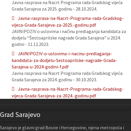
Javna rasprava na Nacrt Programa rada Gradskog vijeća
Grada Sarajeva za 2025. godinu - 28.10.2024.
Javna-rasprava-na-Nacrt-Programa-rada-Gradskog-
vijeca-Grada-Sarajeva-za-2025.-godinu.pdf
JAVNIPOZIV o uslovima i načinu predlaganja kandidata za
dodjelu “Šestoaprilske nagrade Grada Sarajeva” u 2024.
godini - 11.12.2023.
JAVNIPOZIV-o-uslovima-i-nacinu-predlaganja-
kandidata-za-dodjelu-Sestoaprilske-nagrade-Grada-
Sarajeva-u-2024-godini-f.pdf
Javna rasprava na Nacrt Programa rada Gradskog vijeća
Grada Sarajeva za 2024. godinu - 30.10.2023.
Javna-rasprava-na-Nacrt-Programa-rada-Gradskog-
vijeca-Grada-Sarajeva-za-2024.-godinu.pdf
Grad Sarajevo
Sarajevo je glavni grad Bosne i Hercegovine, njena metropola i