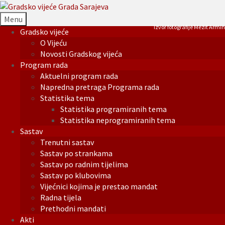
Menu
Izvor fotografije Mezit Armin
Gradsko vijeće
O Vijeću
Novosti Gradskog vijeća
Program rada
Aktuelni program rada
Napredna pretraga Programa rada
Statistika tema
Statistika programiranih tema
Statistika neprogramiranih tema
Sastav
Trenutni sastav
Sastav po strankama
Sastav po radnim tijelima
Sastav po klubovima
Vijećnici kojima je prestao mandat
Radna tijela
Prethodni mandati
Akti