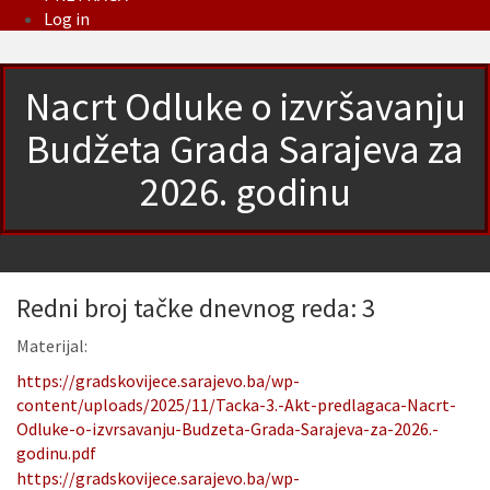
Log in
Nacrt Odluke o izvršavanju
Budžeta Grada Sarajeva za
2026. godinu
Redni broj tačke dnevnog reda: 3
Materijal:
https://gradskovijece.sarajevo.ba/wp-
content/uploads/2025/11/Tacka-3.-Akt-predlagaca-Nacrt-
Odluke-o-izvrsavanju-Budzeta-Grada-Sarajeva-za-2026.-
godinu.pdf
https://gradskovijece.sarajevo.ba/wp-