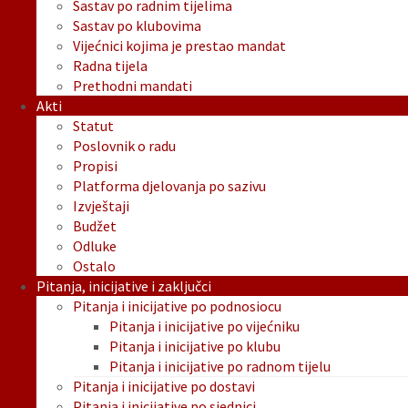
Sastav po radnim tijelima
Sastav po klubovima
Vijećnici kojima je prestao mandat
Radna tijela
Prethodni mandati
Akti
Statut
Poslovnik o radu
Propisi
Platforma djelovanja po sazivu
Izvještaji
Budžet
Odluke
Ostalo
Pitanja, inicijative i zaključci
Pitanja i inicijative po podnosiocu
Pitanja i inicijative po vijećniku
Pitanja i inicijative po klubu
Pitanja i inicijative po radnom tijelu
Pitanja i inicijative po dostavi
Pitanja i inicijative po sjednici