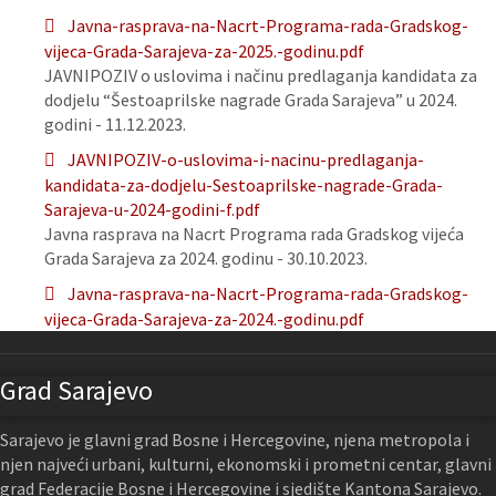
Javna-rasprava-na-Nacrt-Programa-rada-Gradskog-
vijeca-Grada-Sarajeva-za-2025.-godinu.pdf
JAVNIPOZIV o uslovima i načinu predlaganja kandidata za
dodjelu “Šestoaprilske nagrade Grada Sarajeva” u 2024.
godini - 11.12.2023.
JAVNIPOZIV-o-uslovima-i-nacinu-predlaganja-
kandidata-za-dodjelu-Sestoaprilske-nagrade-Grada-
Sarajeva-u-2024-godini-f.pdf
Javna rasprava na Nacrt Programa rada Gradskog vijeća
Grada Sarajeva za 2024. godinu - 30.10.2023.
Javna-rasprava-na-Nacrt-Programa-rada-Gradskog-
vijeca-Grada-Sarajeva-za-2024.-godinu.pdf
Grad Sarajevo
Sarajevo je glavni grad Bosne i Hercegovine, njena metropola i
njen najveći urbani, kulturni, ekonomski i prometni centar, glavni
grad Federacije Bosne i Hercegovine i sjedište Kantona Sarajevo.