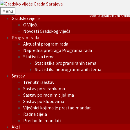
Menu
Izvor fotografije Mezit Armin
Gradsko vijeće
O Vijeću
Novosti Gradskog vijeća
Program rada
Aktuelni program rada
Napredna pretraga Programa rada
Statistika tema
Statistika programiranih tema
Statistika neprogramiranih tema
Sastav
Trenutni sastav
Sastav po strankama
Sastav po radnim tijelima
Sastav po klubovima
Vijećnici kojima je prestao mandat
Radna tijela
Prethodni mandati
Akti