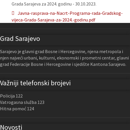
Grada Sarajeva za 2024. godinu - 30.10.2023.
Javna-rasprava-na-Nacrt-Programa-rada-Gradskog-
vijeca-Grada-Sarajeva-za-2024.-godinu.pdf
Grad Sarajevo
Sarajevo je glavni grad Bosne i Hercegovine, njena metropola i
njen najveći urbani, kulturni, ekonomski i prometni centar, glavni
grad Federacije Bosne i Hercegovine i sjedište Kantona Sarajevo.
Važniji telefonski brojevi
Policija 122
Vatrogasna služba 123
Hitna pomoć 124
Novosti