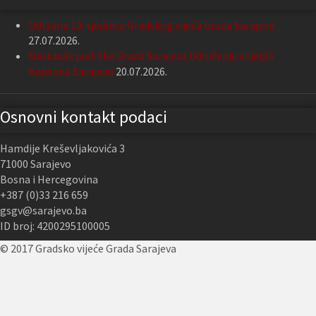
Održana 13. sjednica Gradskog vijeća Grada Sarajeva
27.07.2026.
Nastavak podrške Grada Sarajeva Udruženju slijepih
Kantona Sarajevo
20.07.2026.
Osnovni kontakt podaci
Hamdije Kreševljakovića 3
71000 Sarajevo
Bosna i Hercegovina
+387 (0)33 216 659
gsgv@sarajevo.ba
ID broj: 4200295100005
© 2017 Gradsko vijeće Grada Sarajeva