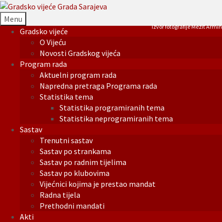
Menu
Izvor fotografije Mezit Armin
Gradsko vijeće
O Vijeću
Novosti Gradskog vijeća
Program rada
Aktuelni program rada
Napredna pretraga Programa rada
Statistika tema
Statistika programiranih tema
Statistika neprogramiranih tema
Sastav
Trenutni sastav
Sastav po strankama
Sastav po radnim tijelima
Sastav po klubovima
Vijećnici kojima je prestao mandat
Radna tijela
Prethodni mandati
Akti