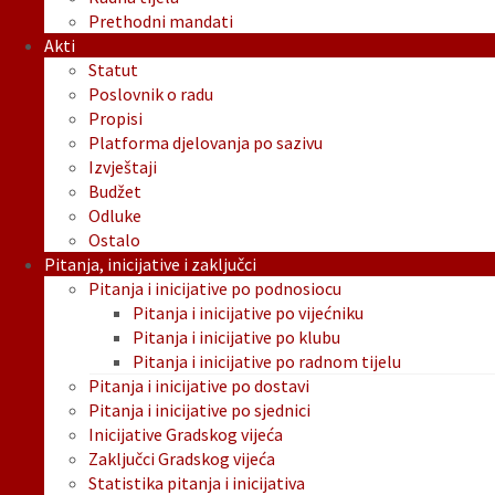
Prethodni mandati
Akti
Statut
Poslovnik o radu
Propisi
Platforma djelovanja po sazivu
Izvještaji
Budžet
Odluke
Ostalo
Pitanja, inicijative i zaključci
Pitanja i inicijative po podnosiocu
Pitanja i inicijative po vijećniku
Pitanja i inicijative po klubu
Pitanja i inicijative po radnom tijelu
Pitanja i inicijative po dostavi
Pitanja i inicijative po sjednici
Inicijative Gradskog vijeća
Zaključci Gradskog vijeća
Statistika pitanja i inicijativa