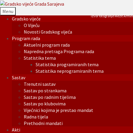
Menu
Izvor fotografije Mezit Armin
Gradsko vijeće
O Vijeću
Novosti Gradskog vijeća
Program rada
Aktuelni program rada
Napredna pretraga Programa rada
Statistika tema
Statistika programiranih tema
Statistika neprogramiranih tema
Sastav
Trenutni sastav
Sastav po strankama
Sastav po radnim tijelima
Sastav po klubovima
Vijećnici kojima je prestao mandat
Radna tijela
Prethodni mandati
Akti