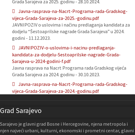
Grada Sarajeva za 2025. godinu - 28.10.2024.
Javna-rasprava-na-Nacrt-Programa-rada-Gradskog-
vijeca-Grada-Sarajeva-za-2025.-godinu.pdf
JAVNIPOZIV o uslovima i načinu predlaganja kandidata za
dodjelu “Šestoaprilske nagrade Grada Sarajeva” u 2024.
godini - 11.12.2023.
JAVNIPOZIV-o-uslovima-i-nacinu-predlaganja-
kandidata-za-dodjelu-Sestoaprilske-nagrade-Grada-
Sarajeva-u-2024-godini-f.pdf
Javna rasprava na Nacrt Programa rada Gradskog vijeća
Grada Sarajeva za 2024. godinu - 30.10.2023.
Javna-rasprava-na-Nacrt-Programa-rada-Gradskog-
vijeca-Grada-Sarajeva-za-2024.-godinu.pdf
Grad Sarajevo
Sarajevo je glavni grad Bosne i Hercegovine, njena metropola i
njen najveći urbani, kulturni, ekonomski i prometni centar, glavni