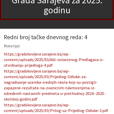
Grada Sarajeva za 2025.
godinu
Redni broj tačke dnevnog reda: 4
Materijal:
https://gradskovijece.sarajevo.ba/wp-
content/uploads/2025/03/Akt-ovlastenog-Predlagaca-o-
utvrdivanju-prijedloga-4.pdf
https://gradskovijece.sarajevo.ba/wp-
content/uploads/2025/03/Prijedlog-Odluke-za-
nagradivanje-ucenika-srednjih-skola-koji-su-postigli-
zapazene-rezultate-na-zvanicnim-takmicenjima-iz-
odredenih-nastavnih-predmeta-u-prethodnoj-2024.-2025.-
skolskoj-godini.pdf
https://gradskovijece.sarajevo.ba/wp-
content/uploads/2025/03/Prilog-uz-Prijedlog-Odluke-3.pdf