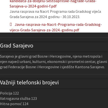
kandidata-za-dodjelu-Sestoaprilske-nagrade-Grada-
Sarajeva-u-2024-godini-f.pdf
Javna rasprava na Nacrt Programa rada Gradskog vijeća
Grada Sarajeva za 2024. godinu - 30.10.2023.
Javna-rasprava-na-Nacrt-Programa-rada-Gradskog-
vijeca-Grada-Sarajeva-za-2024.-godinu.pdf
Grad Sarajevo
Sarajevo je glavni grad Bosne i Hercegovine, njena metropola i
njen najveći urbani, kulturni, ekonomski i prometni centar, glavni
grad Federacije Bosne i Hercegovine i sjedište Kantona Sarajevo.
Važniji telefonski brojevi
Policija 122
Vatrogasna služba 123
Hitna pomoć 124