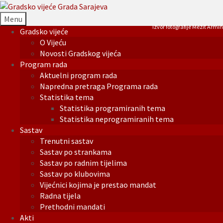
Menu
Izvor fotografije Mezit Armin
Gradsko vijeće
O Vijeću
Novosti Gradskog vijeća
Program rada
Aktuelni program rada
Napredna pretraga Programa rada
Statistika tema
Statistika programiranih tema
Statistika neprogramiranih tema
Sastav
Trenutni sastav
Sastav po strankama
Sastav po radnim tijelima
Sastav po klubovima
Vijećnici kojima je prestao mandat
Radna tijela
Prethodni mandati
Akti