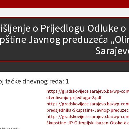
išljenje o Prijedlogu Odluke o
pštine Javnog preduzeća „Olim
Sarajev
oj tačke dnevnog reda: 1
https://gradskovijece.sarajevo.ba/wp-co
utvrdivanju-prijedloga-2.pdf
https://gradskovijece.sarajevo.ba/wp-co
predsjednika-Skupstine-Javnog-preduzeca
https://gradskovijece.sarajevo.ba/wp-co
Skupstine-JP-Olimpijski-bazen-Otoka-d.o.