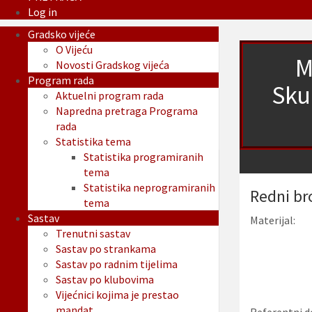
Log in
Gradsko vijeće
O Vijeću
M
Novosti Gradskog vijeća
Program rada
Sku
Aktuelni program rada
Napredna pretraga Programa
rada
Statistika tema
Statistika programiranih
tema
Statistika neprogramiranih
Redni br
tema
Sastav
Materijal:
Trenutni sastav
Sastav po strankama
Sastav po radnim tijelima
Sastav po klubovima
Vijećnici kojima je prestao
mandat