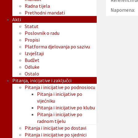
Referentni d
Radna tijela
Napomena:
Prethodni mandati
Akti
Statut
Poslovnik o radu
Propisi
Platforma djelovanja po sazivu
Izvještaji
Budžet
Odluke
Ostalo
Pitanja, inicijative i zaključci
Pitanja i inicijative po podnosiocu
Pitanja i inicijative po
vijećniku
Pitanja i inicijative po klubu
Pitanja i inicijative po
radnom tijelu
Pitanja i inicijative po dostavi
Pitanja i inicijative po sjednici