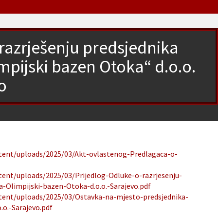
 razrješenju predsjednika
pijski bazen Otoka“ d.o.o.
o
ntent/uploads/2025/03/Akt-ovlastenog-Predlagaca-o-
ntent/uploads/2025/03/Prijedlog-Odluke-o-razrjesenju-
-Olimpijski-bazen-Otoka-d.o.o.-Sarajevo.pdf
ntent/uploads/2025/03/Ostavka-na-mjesto-predsjednika-
o.-Sarajevo.pdf