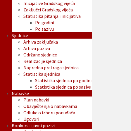
Inicijative Gradskog vijeća
Zaključci Gradskog vijeća
Statistika pitanja i inicijativa
Po godini
Po sazivu
Sjednice
Arhiva zaključaka
Arhiva poziva
Održane sjednice
Realizacije sjednica
Napredna pretraga sjednica
Statistika sjednica
Statistika sjednica po godini
Statistika sjednica po sazivu
Nabavke
Plan nabavki
Obavještenja o nabavkama
Odluke o izboru ponuđača
Ugovori
Konkursi i javni pozivi