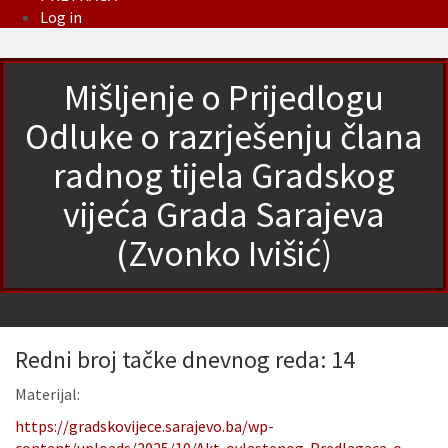
Log in
Mišljenje o Prijedlogu
Odluke o razrješenju člana
radnog tijela Gradskog
vijeća Grada Sarajeva
(Zvonko Ivišić)
Redni broj tačke dnevnog reda: 14
Materijal:
https://gradskovijece.sarajevo.ba/wp-