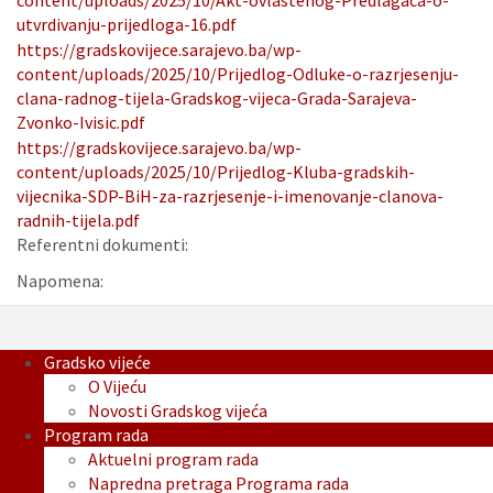
content/uploads/2025/10/Akt-ovlastenog-Predlagaca-o-
utvrdivanju-prijedloga-16.pdf
https://gradskovijece.sarajevo.ba/wp-
content/uploads/2025/10/Prijedlog-Odluke-o-razrjesenju-
clana-radnog-tijela-Gradskog-vijeca-Grada-Sarajeva-
Zvonko-Ivisic.pdf
https://gradskovijece.sarajevo.ba/wp-
content/uploads/2025/10/Prijedlog-Kluba-gradskih-
vijecnika-SDP-BiH-za-razrjesenje-i-imenovanje-clanova-
radnih-tijela.pdf
Referentni dokumenti:
Napomena:
Gradsko vijeće
O Vijeću
Novosti Gradskog vijeća
Program rada
Aktuelni program rada
Napredna pretraga Programa rada