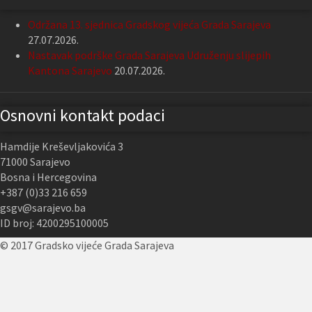
Održana 13. sjednica Gradskog vijeća Grada Sarajeva
27.07.2026.
Nastavak podrške Grada Sarajeva Udruženju slijepih
Kantona Sarajevo
20.07.2026.
Osnovni kontakt podaci
Hamdije Kreševljakovića 3
71000 Sarajevo
Bosna i Hercegovina
+387 (0)33 216 659
gsgv@sarajevo.ba
ID broj: 4200295100005
© 2017 Gradsko vijeće Grada Sarajeva