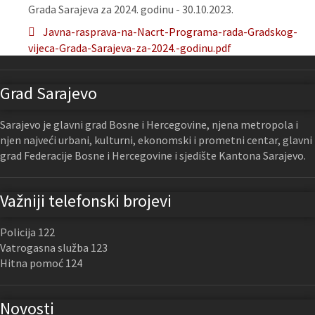
Grada Sarajeva za 2024. godinu - 30.10.2023.
Javna-rasprava-na-Nacrt-Programa-rada-Gradskog-
vijeca-Grada-Sarajeva-za-2024.-godinu.pdf
Grad Sarajevo
Sarajevo je glavni grad Bosne i Hercegovine, njena metropola i
njen najveći urbani, kulturni, ekonomski i prometni centar, glavni
grad Federacije Bosne i Hercegovine i sjedište Kantona Sarajevo.
Važniji telefonski brojevi
Policija 122
Vatrogasna služba 123
Hitna pomoć 124
Novosti