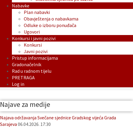
Nabavke
Plan nabavki
Obavještenja o nabavkama
Odluke o izboru ponuđača
Ugovori
Konkursi i javni pozivi
Konkursi
Javni pozivi
Pristup informacijama
Gradonačelnik
Rad u radnom tijelu
PRETRAGA
Log in
Najave za medije
Najava održavanja Svečane sjednice Gradskog vijeća Grada
Sarajeva
06.04.2026. 17:30