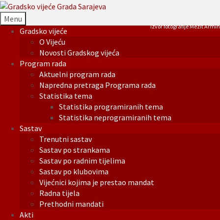
Menu
Izvor fotografije Mezit Armin
Gradsko vijeće
O Vijeću
Novosti Gradskog vijeća
Program rada
Aktuelni program rada
Napredna pretraga Programa rada
Statistika tema
Statistika programiranih tema
Statistika neprogramiranih tema
Sastav
Trenutni sastav
Sastav po strankama
Sastav po radnim tijelima
Sastav po klubovima
Vijećnici kojima je prestao mandat
Radna tijela
Prethodni mandati
Akti