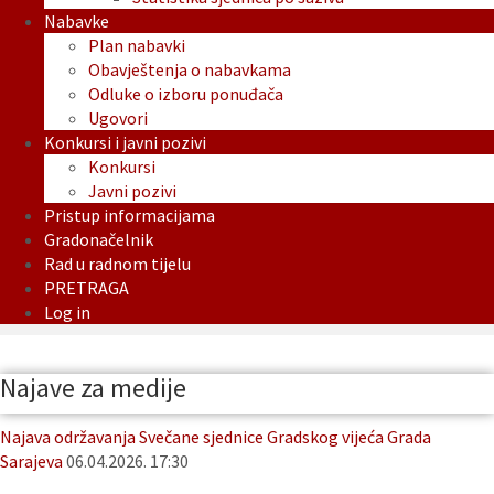
Nabavke
Plan nabavki
Obavještenja o nabavkama
Odluke o izboru ponuđača
Ugovori
Konkursi i javni pozivi
Konkursi
Javni pozivi
Pristup informacijama
Gradonačelnik
Rad u radnom tijelu
PRETRAGA
Log in
Najave za medije
Najava održavanja Svečane sjednice Gradskog vijeća Grada
Sarajeva
06.04.2026. 17:30