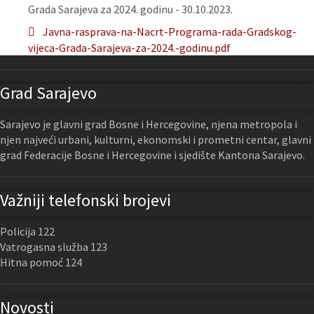
Grada Sarajeva za 2024. godinu - 30.10.2023.
Javna-rasprava-na-Nacrt-Programa-rada-Gradskog-
vijeca-Grada-Sarajeva-za-2024.-godinu.pdf
Grad Sarajevo
Sarajevo je glavni grad Bosne i Hercegovine, njena metropola i
njen najveći urbani, kulturni, ekonomski i prometni centar, glavni
grad Federacije Bosne i Hercegovine i sjedište Kantona Sarajevo.
Važniji telefonski brojevi
Policija 122
Vatrogasna služba 123
Hitna pomoć 124
Novosti