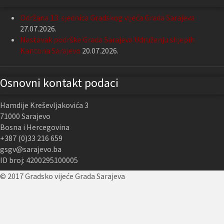
Održana 13. sjednica Gradskog vijeća Grada Sarajeva
27.07.2026.
Nastavak podrške Grada Sarajeva Udruženju slijepih
Kantona Sarajevo
20.07.2026.
Osnovni kontakt podaci
Hamdije Kreševljakovića 3
71000 Sarajevo
Bosna i Hercegovina
+387 (0)33 216 659
gsgv@sarajevo.ba
ID broj: 4200295100005
© 2017 Gradsko vijeće Grada Sarajeva