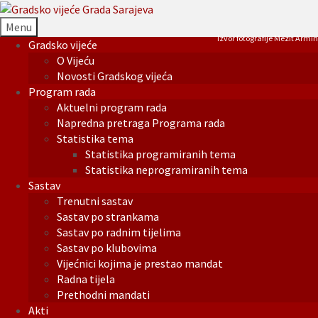
Menu
Izvor fotografije Mezit Armin
Gradsko vijeće
O Vijeću
Novosti Gradskog vijeća
Program rada
Aktuelni program rada
Napredna pretraga Programa rada
Statistika tema
Statistika programiranih tema
Statistika neprogramiranih tema
Sastav
Trenutni sastav
Sastav po strankama
Sastav po radnim tijelima
Sastav po klubovima
Vijećnici kojima je prestao mandat
Radna tijela
Prethodni mandati
Akti