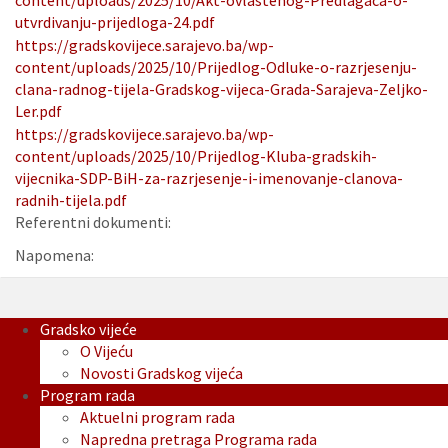
content/uploads/2025/10/Akt-ovlastenog-Predlagaca-o-
utvrdivanju-prijedloga-24.pdf
https://gradskovijece.sarajevo.ba/wp-
content/uploads/2025/10/Prijedlog-Odluke-o-razrjesenju-
clana-radnog-tijela-Gradskog-vijeca-Grada-Sarajeva-Zeljko-
Ler.pdf
https://gradskovijece.sarajevo.ba/wp-
content/uploads/2025/10/Prijedlog-Kluba-gradskih-
vijecnika-SDP-BiH-za-razrjesenje-i-imenovanje-clanova-
radnih-tijela.pdf
Referentni dokumenti:
Napomena:
Gradsko vijeće
O Vijeću
Novosti Gradskog vijeća
Program rada
Aktuelni program rada
Napredna pretraga Programa rada