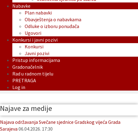
Nabavke
Plan nabavki
Obavještenja o nabavkama
Odluke o izboru ponuđača
Ugovori
Konkursi i javni pozivi
Konkursi
Javni pozivi
Pristup informacijama
Gradonačelnik
Rad u radnom tijelu
PRETRAGA
Log in
Najave za medije
Najava održavanja Svečane sjednice Gradskog vijeća Grada
Sarajeva
06.04.2026. 17:30