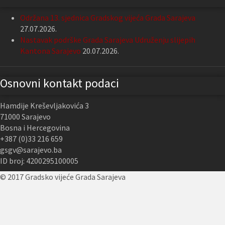
Održana 13. sjednica Gradskog vijeća Grada Sarajeva
27.07.2026.
Nastavak podrške Grada Sarajeva Udruženju slijepih
Kantona Sarajevo
20.07.2026.
Osnovni kontakt podaci
Hamdije Kreševljakovića 3
71000 Sarajevo
Bosna i Hercegovina
+387 (0)33 216 659
gsgv@sarajevo.ba
ID broj: 4200295100005
© 2017 Gradsko vijeće Grada Sarajeva