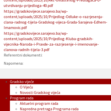
content/uploads/2025/10/Akt-ovlastenog-Predlagaca-o-
utvrdivanju-prijedloga-40.pdf
https://gradskovijece.sarajevo.ba/wp-
content/uploads/2025/10/Prijedlog-Odluke-o-razrjesenju-
clana-radnog-tijela-Gradskog-vijeca-Grada-Sarajeva-Edhem-
Imamovic.pdf
https://gradskovijece.sarajevo.ba/wp-
content/uploads/2025/10/Prijedlog-Kluba-gradskih-
vijecnika-Naroda-i-Pravde-za-razrjesenje-i-imenovanje-
clanova-radnih-tijela-3.pdf
Referentni dokumenti:
Napomena:
Gradsko vijeće
O Vijeću
Novosti Gradskog vijeća
Program rada
Aktuelni program rada
Napredna pretraga Programa rada