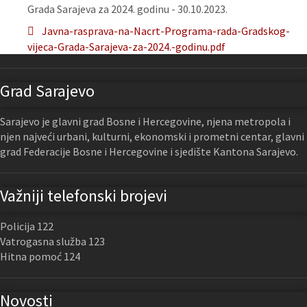
Grada Sarajeva za 2024. godinu - 30.10.2023.
Javna-rasprava-na-Nacrt-Programa-rada-Gradskog-
vijeca-Grada-Sarajeva-za-2024.-godinu.pdf
Grad Sarajevo
Sarajevo je glavni grad Bosne i Hercegovine, njena metropola i
njen najveći urbani, kulturni, ekonomski i prometni centar, glavni
grad Federacije Bosne i Hercegovine i sjedište Kantona Sarajevo.
Važniji telefonski brojevi
Policija 122
Vatrogasna služba 123
Hitna pomoć 124
Novosti