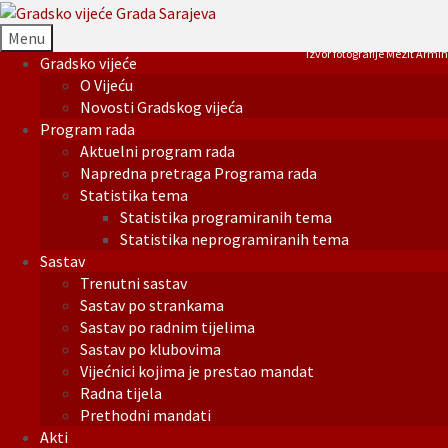
Menu
Izvor fotografije Mezit Armin
Gradsko vijeće
O Vijeću
Novosti Gradskog vijeća
Program rada
Aktuelni program rada
Napredna pretraga Programa rada
Statistika tema
Statistika programiranih tema
Statistika neprogramiranih tema
Sastav
Trenutni sastav
Sastav po strankama
Sastav po radnim tijelima
Sastav po klubovima
Vijećnici kojima je prestao mandat
Radna tijela
Prethodni mandati
Akti