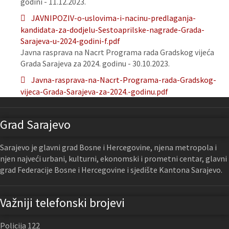
godini - 11.12.2023.
JAVNIPOZIV-o-uslovima-i-nacinu-predlaganja-
kandidata-za-dodjelu-Sestoaprilske-nagrade-Grada-
Sarajeva-u-2024-godini-f.pdf
Javna rasprava na Nacrt Programa rada Gradskog vijeća
Grada Sarajeva za 2024. godinu - 30.10.2023.
Javna-rasprava-na-Nacrt-Programa-rada-Gradskog-
vijeca-Grada-Sarajeva-za-2024.-godinu.pdf
Grad Sarajevo
Sarajevo je glavni grad Bosne i Hercegovine, njena metropola i
njen najveći urbani, kulturni, ekonomski i prometni centar, glavni
grad Federacije Bosne i Hercegovine i sjedište Kantona Sarajevo.
Važniji telefonski brojevi
Policija 122