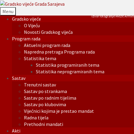
Menu
Izvor fotografije Mezit Armin
Gradsko vijeće
O Vijeću
Novosti Gradskog vijeća
Program rada
Aktuelni program rada
Napredna pretraga Programa rada
Statistika tema
Statistika programiranih tema
Statistika neprogramiranih tema
Sastav
Trenutni sastav
Sastav po strankama
Sastav po radnim tijelima
Sastav po klubovima
Vijećnici kojima je prestao mandat
Radna tijela
Prethodni mandati
Akti