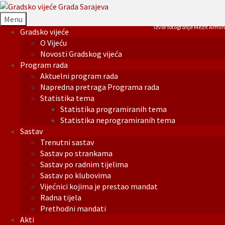
Menu
Izvor fotografije Mezit Armin
Gradsko vijeće
O Vijeću
Novosti Gradskog vijeća
Program rada
Aktuelni program rada
Napredna pretraga Programa rada
Statistika tema
Statistika programiranih tema
Statistika neprogramiranih tema
Sastav
Trenutni sastav
Sastav po strankama
Sastav po radnim tijelima
Sastav po klubovima
Vijećnici kojima je prestao mandat
Radna tijela
Prethodni mandati
Akti