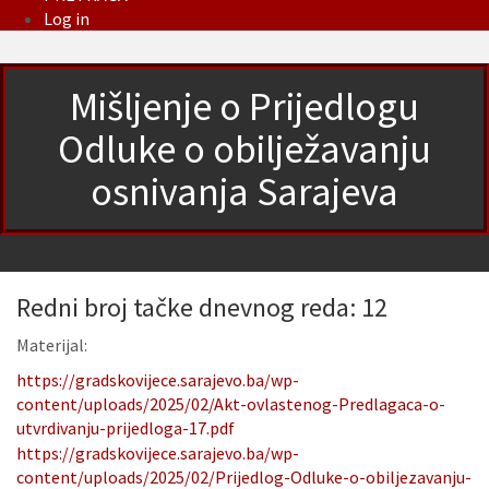
Log in
Mišljenje o Prijedlogu
Odluke o obilježavanju
osnivanja Sarajeva
Redni broj tačke dnevnog reda: 12
Materijal:
https://gradskovijece.sarajevo.ba/wp-
content/uploads/2025/02/Akt-ovlastenog-Predlagaca-o-
utvrdivanju-prijedloga-17.pdf
https://gradskovijece.sarajevo.ba/wp-
content/uploads/2025/02/Prijedlog-Odluke-o-obiljezavanju-