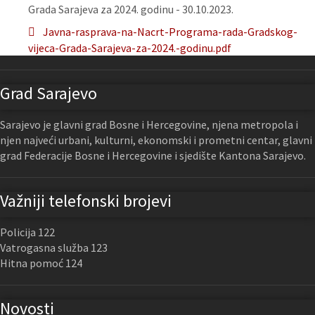
Grada Sarajeva za 2024. godinu - 30.10.2023.
Javna-rasprava-na-Nacrt-Programa-rada-Gradskog-
vijeca-Grada-Sarajeva-za-2024.-godinu.pdf
Grad Sarajevo
Sarajevo je glavni grad Bosne i Hercegovine, njena metropola i
njen najveći urbani, kulturni, ekonomski i prometni centar, glavni
grad Federacije Bosne i Hercegovine i sjedište Kantona Sarajevo.
Važniji telefonski brojevi
Policija 122
Vatrogasna služba 123
Hitna pomoć 124
Novosti