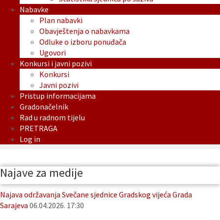
Nabavke
Plan nabavki
Obavještenja o nabavkama
Odluke o izboru ponuđača
Ugovori
Konkursi i javni pozivi
Konkursi
Javni pozivi
Pristup informacijama
Gradonačelnik
Rad u radnom tijelu
PRETRAGA
Log in
Najave za medije
Najava održavanja Svečane sjednice Gradskog vijeća Grada
Sarajeva
06.04.2026. 17:30