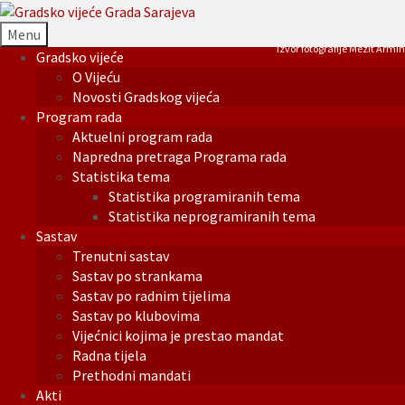
Menu
Izvor fotografije Mezit Armin
Gradsko vijeće
O Vijeću
Novosti Gradskog vijeća
Program rada
Aktuelni program rada
Napredna pretraga Programa rada
Statistika tema
Statistika programiranih tema
Statistika neprogramiranih tema
Sastav
Trenutni sastav
Sastav po strankama
Sastav po radnim tijelima
Sastav po klubovima
Vijećnici kojima je prestao mandat
Radna tijela
Prethodni mandati
Akti