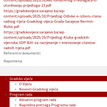
content/uploads/2025/10/Akt-ovlastenog-Predlagaca-o-
utvrdivanju-prijedloga-23.pdf
https://gradskovijece.sarajevo.ba/wp-
content/uploads/2025/10/Prijedlog-Odluke-o-izboru-clana-
radnog-tijela-Gradskog-vijeca-Grada-Sarajeva-Nermin-
Muhic.pdf
https://gradskovijece.sarajevo.ba/wp-
content/uploads/2025/10/Prijedlog-Kluba-gradskih-
vijecnika-SDP-BiH-za-razrjesenje-i-imenovanje-clanova-
radnih-tijela.pdf
Referentni dokumenti:
Napomena:
Gradsko vijeće
O Vijeću
Novosti Gradskog vijeća
Program rada
Aktuelni program rada
Napredna pretraga Programa rada