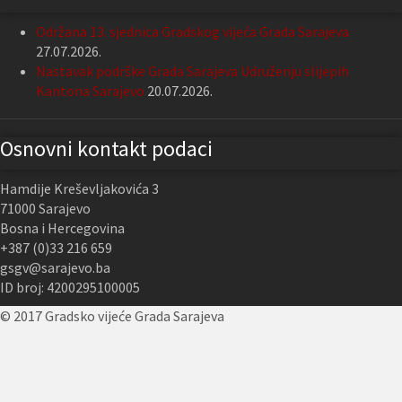
Održana 13. sjednica Gradskog vijeća Grada Sarajeva
27.07.2026.
Nastavak podrške Grada Sarajeva Udruženju slijepih
Kantona Sarajevo
20.07.2026.
Osnovni kontakt podaci
Hamdije Kreševljakovića 3
71000 Sarajevo
Bosna i Hercegovina
+387 (0)33 216 659
gsgv@sarajevo.ba
ID broj: 4200295100005
© 2017 Gradsko vijeće Grada Sarajeva