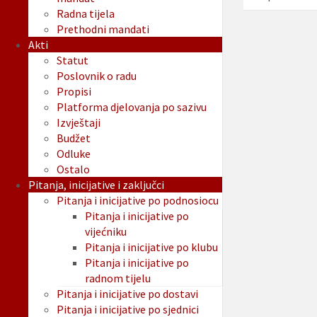
Radna tijela
Prethodni mandati
Akti
Statut
Poslovnik o radu
Propisi
Platforma djelovanja po sazivu
Izvještaji
Budžet
Odluke
Ostalo
Pitanja, inicijative i zaključci
Pitanja i inicijative po podnosiocu
Pitanja i inicijative po
vijećniku
Pitanja i inicijative po klubu
Pitanja i inicijative po
radnom tijelu
Pitanja i inicijative po dostavi
Pitanja i inicijative po sjednici