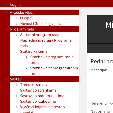
Log in
Gradsko vijeće
O Vijeću
Mi
Novosti Gradskog vijeća
Program rada
Aktuelni program rada
Napredna pretraga Programa
rada
Statistika tema
Statistika programiranih
Redni br
tema
Statistika neprogramiranih
Materijal:
tema
Sastav
Trenutni sastav
Sastav po strankama
Sastav po radnim tijelima
Sastav po klubovima
Referentni d
Vijećnici kojima je prestao
Napomena:
mandat