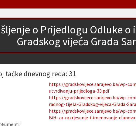
šljenje o Prijedlogu Odluke o 
Gradskog vijeća Grada Sar
oj tačke dnevnog reda: 31
https://gradskovijece.sarajevo.ba/wp-co
utvrdivanju-prijedloga-33.pdf
https://gradskovijece.sarajevo.ba/wp-co
radnog-tijela-Gradskog-vijeca-Grada-Sara
https://gradskovijece.sarajevo.ba/wp-co
BiH-za-razrjesenje-i-imenovanje-clanova-
okumenti: