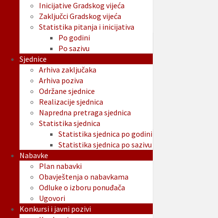
Inicijative Gradskog vijeća
Zaključci Gradskog vijeća
Statistika pitanja i inicijativa
Po godini
Po sazivu
Sjednice
Arhiva zaključaka
Arhiva poziva
Održane sjednice
Realizacije sjednica
Napredna pretraga sjednica
Statistika sjednica
Statistika sjednica po godini
Statistika sjednica po sazivu
Nabavke
Plan nabavki
Obavještenja o nabavkama
Odluke o izboru ponuđača
Ugovori
Konkursi i javni pozivi