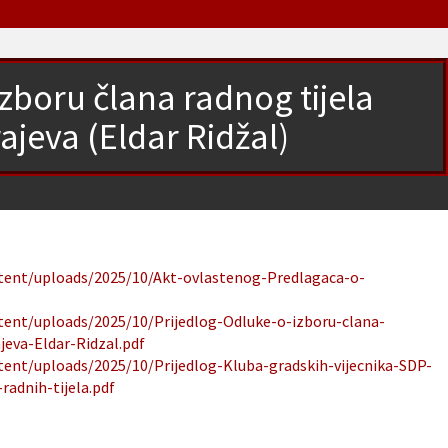
izboru člana radnog tijela
ajeva (Eldar Ridžal)
ntent/uploads/2025/10/Akt-ovlastenog-Predlagaca-o-
ntent/uploads/2025/10/Prijedlog-Odluke-o-izboru-clana-
jeva-Eldar-Ridzal.pdf
ntent/uploads/2025/10/Prijedlog-Kluba-gradskih-vijecnika-SDP-
radnih-tijela.pdf