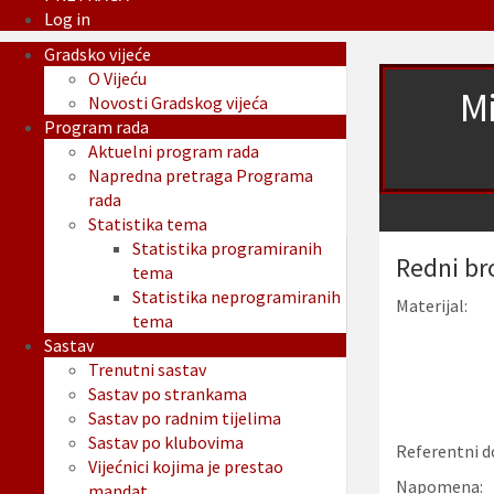
Log in
Gradsko vijeće
O Vijeću
Mi
Novosti Gradskog vijeća
Program rada
Aktuelni program rada
Napredna pretraga Programa
rada
Statistika tema
Statistika programiranih
Redni br
tema
Statistika neprogramiranih
Materijal:
tema
Sastav
Trenutni sastav
Sastav po strankama
Sastav po radnim tijelima
Sastav po klubovima
Referentni d
Vijećnici kojima je prestao
Napomena:
mandat