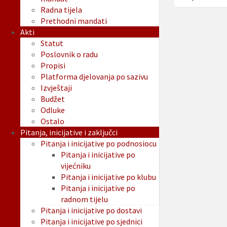
Radna tijela
Prethodni mandati
Akti
Statut
Poslovnik o radu
Propisi
Platforma djelovanja po sazivu
Izvještaji
Budžet
Odluke
Ostalo
Pitanja, inicijative i zaključci
Pitanja i inicijative po podnosiocu
Pitanja i inicijative po
vijećniku
Pitanja i inicijative po klubu
Pitanja i inicijative po
radnom tijelu
Pitanja i inicijative po dostavi
Pitanja i inicijative po sjednici