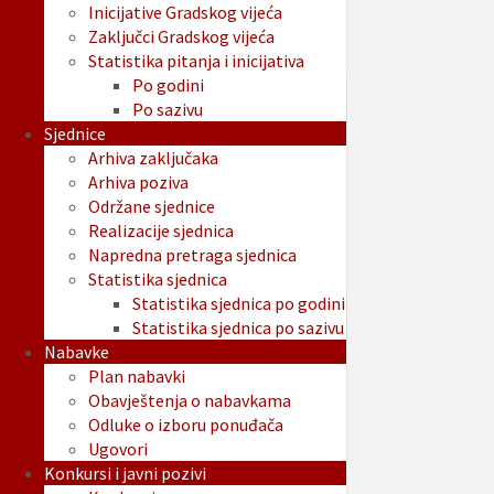
Inicijative Gradskog vijeća
Zaključci Gradskog vijeća
Statistika pitanja i inicijativa
Po godini
Po sazivu
Sjednice
Arhiva zaključaka
Arhiva poziva
Održane sjednice
Realizacije sjednica
Napredna pretraga sjednica
Statistika sjednica
Statistika sjednica po godini
Statistika sjednica po sazivu
Nabavke
Plan nabavki
Obavještenja o nabavkama
Odluke o izboru ponuđača
Ugovori
Konkursi i javni pozivi