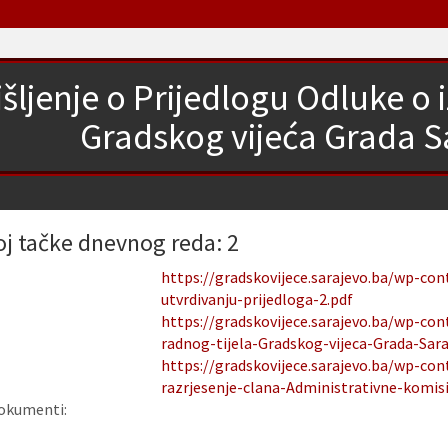
šljenje o Prijedlogu Odluke o 
Gradskog vijeća Grada Sa
oj tačke dnevnog reda: 2
https://gradskovijece.sarajevo.ba/wp-co
utvrdivanju-prijedloga-2.pdf
https://gradskovijece.sarajevo.ba/wp-co
radnog-tijela-Gradskog-vijeca-Grada-Sara
https://gradskovijece.sarajevo.ba/wp-co
razrjesenje-clana-Administrativne-komisi
okumenti: