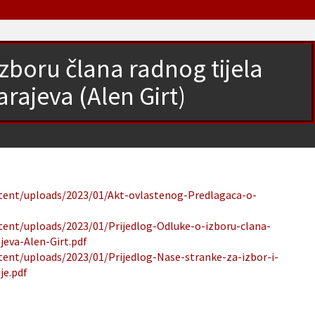
izboru člana radnog tijela
rajeva (Alen Girt)
ntent/uploads/2023/01/Akt-ovlastenog-Predlagaca-o-
ntent/uploads/2023/01/Prijedlog-Odluke-o-izboru-clana-
jeva-Alen-Girt.pdf
ntent/uploads/2023/01/Prijedlog-Nase-stranke-za-izbor-i-
je.pdf