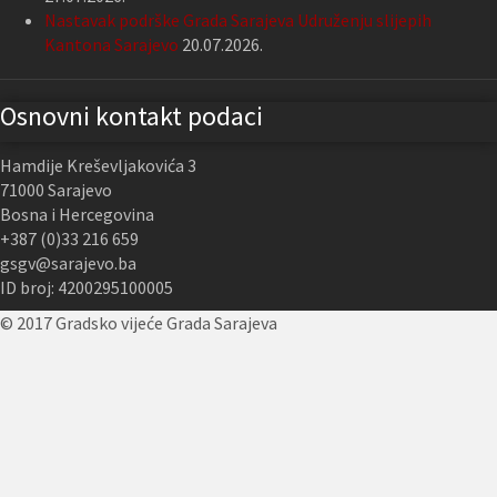
Nastavak podrške Grada Sarajeva Udruženju slijepih
Kantona Sarajevo
20.07.2026.
Osnovni kontakt podaci
Hamdije Kreševljakovića 3
71000 Sarajevo
Bosna i Hercegovina
+387 (0)33 216 659
gsgv@sarajevo.ba
ID broj: 4200295100005
© 2017 Gradsko vijeće Grada Sarajeva