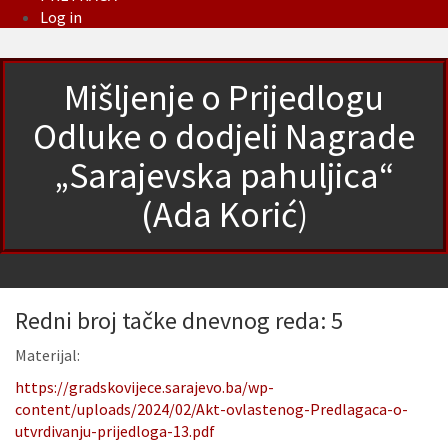
Log in
Mišljenje o Prijedlogu
Odluke o dodjeli Nagrade
„Sarajevska pahuljica“
(Ada Korić)
Redni broj tačke dnevnog reda: 5
Materijal:
https://gradskovijece.sarajevo.ba/wp-
content/uploads/2024/02/Akt-ovlastenog-Predlagaca-o-
utvrdivanju-prijedloga-13.pdf