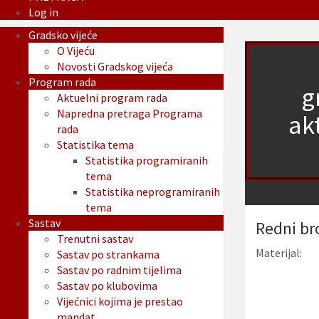
Log in
Gradsko vijeće
O Vijeću
Novosti Gradskog vijeća
Program rada
g
Aktuelni program rada
Napredna pretraga Programa
akt
rada
Statistika tema
Statistika programiranih
tema
Statistika neprogramiranih
tema
Sastav
Redni br
Trenutni sastav
Materijal:
Sastav po strankama
Sastav po radnim tijelima
Sastav po klubovima
Vijećnici kojima je prestao
mandat