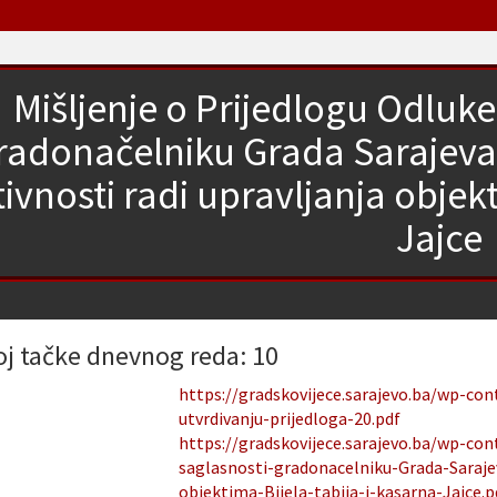
Mišljenje o Prijedlogu Odluk
radonačelniku Grada Sarajeva
ivnosti radi upravljanja objekt
Jajce
oj tačke dnevnog reda: 10
https://gradskovijece.sarajevo.ba/wp-co
utvrdivanju-prijedloga-20.pdf
https://gradskovijece.sarajevo.ba/wp-co
saglasnosti-gradonacelniku-Grada-Saraje
objektima-Bijela-tabija-i-kasarna-Jajce.p