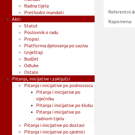
Radna tijela
Referentni d
Prethodni mandati
Akti
Napomena:
Statut
Poslovnik o radu
Propisi
Platforma djelovanja po sazivu
Izvještaji
Budžet
Odluke
Ostalo
Pitanja, inicijative i zaključci
Pitanja i inicijative po podnosiocu
Pitanja i inicijative po
vijećniku
Pitanja i inicijative po klubu
Pitanja i inicijative po
radnom tijelu
Pitanja i inicijative po dostavi
Pitanja i inicijative po sjednici