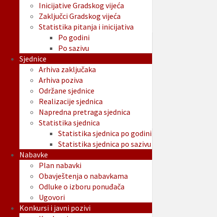
Inicijative Gradskog vijeća
Zaključci Gradskog vijeća
Statistika pitanja i inicijativa
Po godini
Po sazivu
Sjednice
Arhiva zaključaka
Arhiva poziva
Održane sjednice
Realizacije sjednica
Napredna pretraga sjednica
Statistika sjednica
Statistika sjednica po godini
Statistika sjednica po sazivu
Nabavke
Plan nabavki
Obavještenja o nabavkama
Odluke o izboru ponuđača
Ugovori
Konkursi i javni pozivi