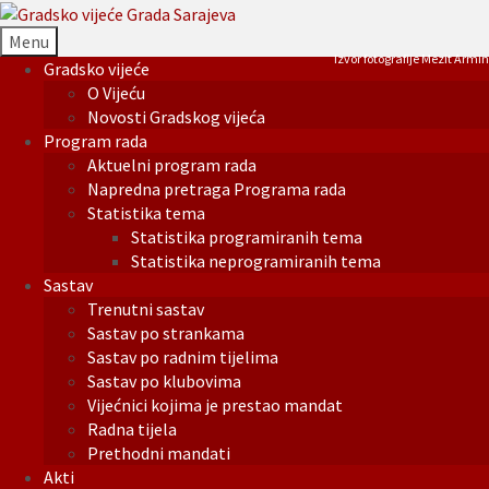
Menu
Izvor fotografije Mezit Armin
Gradsko vijeće
O Vijeću
Novosti Gradskog vijeća
Program rada
Aktuelni program rada
Napredna pretraga Programa rada
Statistika tema
Statistika programiranih tema
Statistika neprogramiranih tema
Sastav
Trenutni sastav
Sastav po strankama
Sastav po radnim tijelima
Sastav po klubovima
Vijećnici kojima je prestao mandat
Radna tijela
Prethodni mandati
Akti