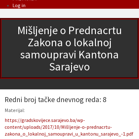
Log in
Mišljenje o Prednacrtu
Zakona o lokalnoj
samoupravi Kantona
Sarajevo
Redni broj tačke dnevnog reda: 8
Materijal:
https://gradskovijece.sarajevo.ba/wp-
content/uploads/2017/10/Mišljenje-o-prednacrtu-
zakona_o_lokalnoj_samoupravi_u_kantonu_sarajevo_-1.pdf