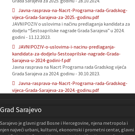
Grada Sarajeva za 2025. godinu - 28.10.2024.
Javna-rasprava-na-Nacrt-Programa-rada-Gradskog-
vijeca-Grada-Sarajeva-za-2025.-godinu.pdf
JAVNIPOZIV o uslovima i načinu predlaganja kandidata za
dodjelu “Šestoaprilske nagrade Grada Sarajeva” u 2024.
godini - 11.12.2023.
JAVNIPOZIV-o-uslovima-i-nacinu-predlaganja-
kandidata-za-dodjelu-Sestoaprilske-nagrade-Grada-
Sarajeva-u-2024-godini-f.pdf
Javna rasprava na Nacrt Programa rada Gradskog vijeća
Grada Sarajeva za 2024. godinu - 30.10.2023.
Javna-rasprava-na-Nacrt-Programa-rada-Gradskog-
vijeca-Grada-Sarajeva-za-2024.-godinu.pdf
Grad Sarajevo
Sarajevo je glavni grad Bosne i Hercegovine, njena metropola i
njen najveći urbani, kulturni, ekonomski i prometni centar, glavni