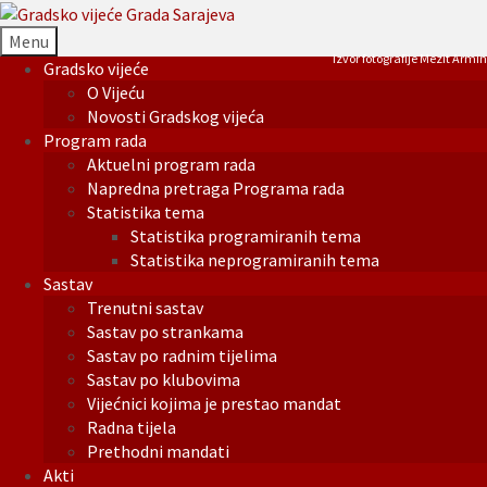
Menu
Izvor fotografije Mezit Armin
Gradsko vijeće
O Vijeću
Novosti Gradskog vijeća
Program rada
Aktuelni program rada
Napredna pretraga Programa rada
Statistika tema
Statistika programiranih tema
Statistika neprogramiranih tema
Sastav
Trenutni sastav
Sastav po strankama
Sastav po radnim tijelima
Sastav po klubovima
Vijećnici kojima je prestao mandat
Radna tijela
Prethodni mandati
Akti