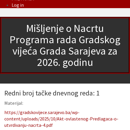
Log in
Mišljenje o Nacrtu
Programa rada Gradskog
vijeća Grada Sarajeva za
2026. godinu
Redni broj tačke dnevnog reda: 1
Materijal:
https://gradskovijece.sarajevo.ba/wp-
content/uploads/2025/10/Akt-ovlastenog-Predlagaca-o-
utvrdivanju-nacrta-4.pdf