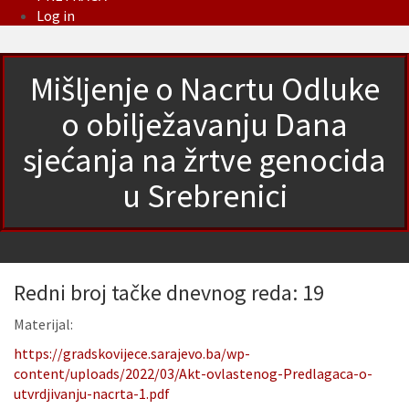
Log in
Mišljenje o Nacrtu Odluke
o obilježavanju Dana
sjećanja na žrtve genocida
u Srebrenici
Redni broj tačke dnevnog reda: 19
Materijal:
https://gradskovijece.sarajevo.ba/wp-
content/uploads/2022/03/Akt-ovlastenog-Predlagaca-o-
utvrdjivanju-nacrta-1.pdf