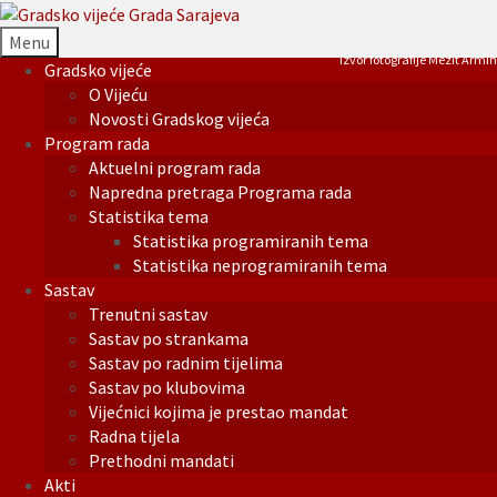
Menu
Izvor fotografije Mezit Armin
Gradsko vijeće
O Vijeću
Novosti Gradskog vijeća
Program rada
Aktuelni program rada
Napredna pretraga Programa rada
Statistika tema
Statistika programiranih tema
Statistika neprogramiranih tema
Sastav
Trenutni sastav
Sastav po strankama
Sastav po radnim tijelima
Sastav po klubovima
Vijećnici kojima je prestao mandat
Radna tijela
Prethodni mandati
Akti