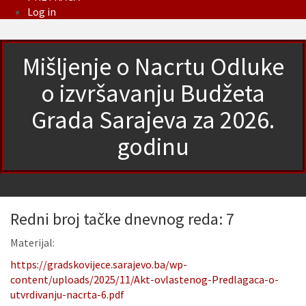
Log in
Mišljenje o Nacrtu Odluke
o izvršavanju Budžeta
Grada Sarajeva za 2026.
godinu
Redni broj tačke dnevnog reda: 7
Materijal:
https://gradskovijece.sarajevo.ba/wp-
content/uploads/2025/11/Akt-ovlastenog-Predlagaca-o-
utvrdivanju-nacrta-6.pdf