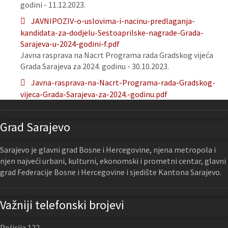
godini - 11.12.2023.
JAVNIPOZIV-o-uslovima-i-nacinu-predlaganja-
kandidata-za-dodjelu-Sestoaprilske-nagrade-Grada-
Sarajeva-u-2024-godini-f.pdf
Javna rasprava na Nacrt Programa rada Gradskog vijeća
Grada Sarajeva za 2024. godinu - 30.10.2023.
Javna-rasprava-na-Nacrt-Programa-rada-Gradskog-
vijeca-Grada-Sarajeva-za-2024.-godinu.pdf
Grad Sarajevo
Sarajevo je glavni grad Bosne i Hercegovine, njena metropola i
njen najveći urbani, kulturni, ekonomski i prometni centar, glavni
grad Federacije Bosne i Hercegovine i sjedište Kantona Sarajevo.
Važniji telefonski brojevi
Policija 122