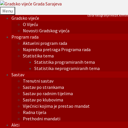
Menu
Izvor fotografije Mezit Armin
Gradsko vijeće
O Vijeću
Novosti Gradskog vijeća
Program rada
Aktuelni program rada
Napredna pretraga Programa rada
Statistika tema
Statistika programiranih tema
Statistika neprogramiranih tema
Sastav
Trenutni sastav
Sastav po strankama
Sastav po radnim tijelima
Sastav po klubovima
Vijećnici kojima je prestao mandat
Radna tijela
Prethodni mandati
Akti