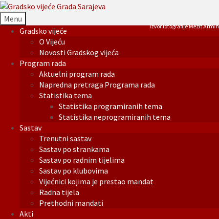
Menu
Izvor fotografije Mezit Armin
Gradsko vijeće
O Vijeću
Novosti Gradskog vijeća
Program rada
Aktuelni program rada
Napredna pretraga Programa rada
Statistika tema
Statistika programiranih tema
Statistika neprogramiranih tema
Sastav
Trenutni sastav
Sastav po strankama
Sastav po radnim tijelima
Sastav po klubovima
Vijećnici kojima je prestao mandat
Radna tijela
Prethodni mandati
Akti