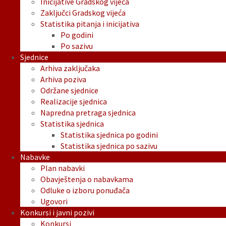
Inicijative Gradskog vijeća
Zaključci Gradskog vijeća
Statistika pitanja i inicijativa
Po godini
Po sazivu
Sjednice
Arhiva zaključaka
Arhiva poziva
Održane sjednice
Realizacije sjednica
Napredna pretraga sjednica
Statistika sjednica
Statistika sjednica po godini
Statistika sjednica po sazivu
Nabavke
Plan nabavki
Obavještenja o nabavkama
Odluke o izboru ponuđača
Ugovori
Konkursi i javni pozivi
Konkursi