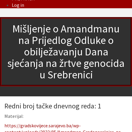
Log in
Mišljenje o Amandmanu
na Prijedlog Odluke o
obilježavanju Dana
sjećanja na žrtve genocida
u Srebrenici
Redni broj tačke dnevnog reda: 1
Materijal:
https://gradskovijece.sarajevo.ba/wp-