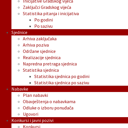
Inicijative Gradskog vijeća
Zaključci Gradskog vijeća
Statistika pitanja i inicijativa
Po godini
Po sazivu
Sjednice
Arhiva zaključaka
Arhiva poziva
Održane sjednice
Realizacije sjednica
Napredna pretraga sjednica
Statistika sjednica
Statistika sjednica po godini
Statistika sjednica po sazivu
Nabavke
Plan nabavki
Obavještenja o nabavkama
Odluke o izboru ponuđača
Ugovori
Konkursi i javni pozivi
Konkursi