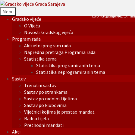
Menu
Izvor fotografije Mezit Armin
Gradsko vijeće
O Vijeću
Novosti Gradskog vijeća
Program rada
Aktuelni program rada
Napredna pretraga Programa rada
Statistika tema
Statistika programiranih tema
Statistika neprogramiranih tema
Sastav
Trenutni sastav
Sastav po strankama
Sastav po radnim tijelima
Sastav po klubovima
Vijećnici kojima je prestao mandat
Radna tijela
Prethodni mandati
Akti