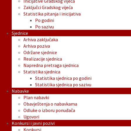
Inicijative Gradskog vijeća
Zaključci Gradskog vijeća
Statistika pitanja i inicijativa
Po godini
Po sazivu
Sjednice
Arhiva zaključaka
Arhiva poziva
Održane sjednice
Realizacije sjednica
Napredna pretraga sjednica
Statistika sjednica
Statistika sjednica po godini
Statistika sjednica po sazivu
Nabavke
Plan nabavki
Obavještenja o nabavkama
Odluke o izboru ponuđača
Ugovori
Konkursi i javni pozivi
Konkursi