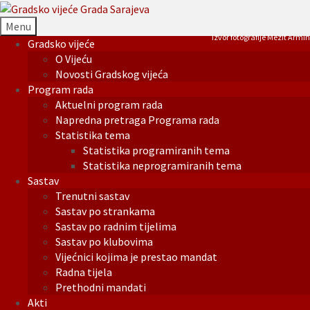
Menu
Izvor fotografije Mezit Armin
Gradsko vijeće
O Vijeću
Novosti Gradskog vijeća
Program rada
Aktuelni program rada
Napredna pretraga Programa rada
Statistika tema
Statistika programiranih tema
Statistika neprogramiranih tema
Sastav
Trenutni sastav
Sastav po strankama
Sastav po radnim tijelima
Sastav po klubovima
Vijećnici kojima je prestao mandat
Radna tijela
Prethodni mandati
Akti