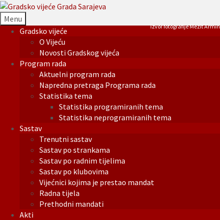
Menu
Izvor fotografije Mezit Armin
Gradsko vijeće
O Vijeću
Novosti Gradskog vijeća
Program rada
Aktuelni program rada
Napredna pretraga Programa rada
Statistika tema
Statistika programiranih tema
Statistika neprogramiranih tema
Sastav
Trenutni sastav
Sastav po strankama
Sastav po radnim tijelima
Sastav po klubovima
Vijećnici kojima je prestao mandat
Radna tijela
Prethodni mandati
Akti