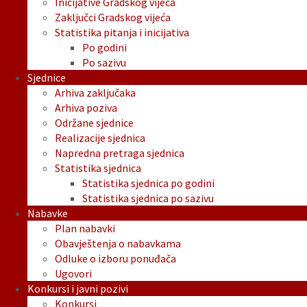
Inicijative Gradskog vijeća
Zaključci Gradskog vijeća
Statistika pitanja i inicijativa
Po godini
Po sazivu
Sjednice
Arhiva zaključaka
Arhiva poziva
Održane sjednice
Realizacije sjednica
Napredna pretraga sjednica
Statistika sjednica
Statistika sjednica po godini
Statistika sjednica po sazivu
Nabavke
Plan nabavki
Obavještenja o nabavkama
Odluke o izboru ponuđača
Ugovori
Konkursi i javni pozivi
Konkursi