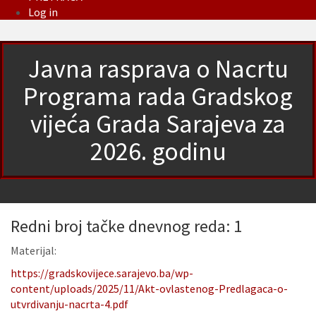
Log in
Javna rasprava o Nacrtu
Programa rada Gradskog
vijeća Grada Sarajeva za
2026. godinu
Redni broj tačke dnevnog reda: 1
Materijal:
https://gradskovijece.sarajevo.ba/wp-
content/uploads/2025/11/Akt-ovlastenog-Predlagaca-o-
utvrdivanju-nacrta-4.pdf