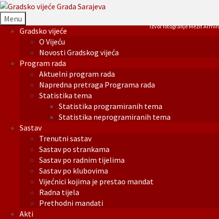
Menu
Izvor fotografije Mezit Armin
Gradsko vijeće
O Vijeću
Novosti Gradskog vijeća
Program rada
Aktuelni program rada
Napredna pretraga Programa rada
Statistika tema
Statistika programiranih tema
Statistika neprogramiranih tema
Sastav
Trenutni sastav
Sastav po strankama
Sastav po radnim tijelima
Sastav po klubovima
Vijećnici kojima je prestao mandat
Radna tijela
Prethodni mandati
Akti