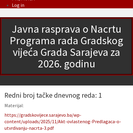
Log in
Javna rasprava o Nacrtu
Programa rada Gradskog
vijeća Grada Sarajeva za
2026. godinu
Redni broj tačke dnevnog reda: 1
Materijal:
https://gradskovijece.sarajevo.ba/wp-
content/uploads/2025/11/Akt-ovlastenog-Predlagaca-o-
utvrdivanju-nacrta-3.pdf