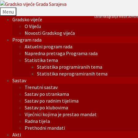
Menu
Izvor fotografije Mezit Armin
Gradsko vijeće
O Vijeću
Novosti Gradskog vijeća
Program rada
Aktuelni program rada
Napredna pretraga Programa rada
Statistika tema
Statistika programiranih tema
Statistika neprogramiranih tema
Sastav
Trenutni sastav
Sastav po strankama
Sastav po radnim tijelima
Sastav po klubovima
Vijećnici kojima je prestao mandat
Radna tijela
Prethodni mandati
Akti