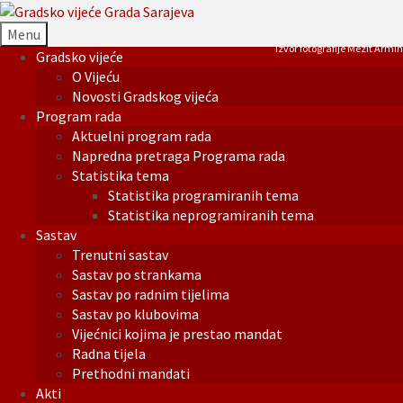
Menu
Izvor fotografije Mezit Armin
Gradsko vijeće
O Vijeću
Novosti Gradskog vijeća
Program rada
Aktuelni program rada
Napredna pretraga Programa rada
Statistika tema
Statistika programiranih tema
Statistika neprogramiranih tema
Sastav
Trenutni sastav
Sastav po strankama
Sastav po radnim tijelima
Sastav po klubovima
Vijećnici kojima je prestao mandat
Radna tijela
Prethodni mandati
Akti