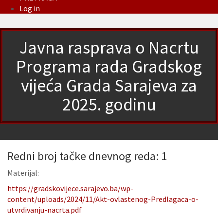
Log in
Javna rasprava o Nacrtu
Programa rada Gradskog
vijeća Grada Sarajeva za
2025. godinu
Redni broj tačke dnevnog reda: 1
Materijal:
https://gradskovijece.sarajevo.ba/wp-
content/uploads/2024/11/Akt-ovlastenog-Predlagaca-o-
utvrdivanju-nacrta.pdf