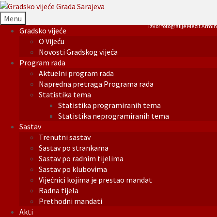
Menu
Izvor fotografije Mezit Armin
Gradsko vijeće
O Vijeću
Novosti Gradskog vijeća
Program rada
Aktuelni program rada
Napredna pretraga Programa rada
Statistika tema
Statistika programiranih tema
Statistika neprogramiranih tema
Sastav
Trenutni sastav
Sastav po strankama
Sastav po radnim tijelima
Sastav po klubovima
Vijećnici kojima je prestao mandat
Radna tijela
Prethodni mandati
Akti