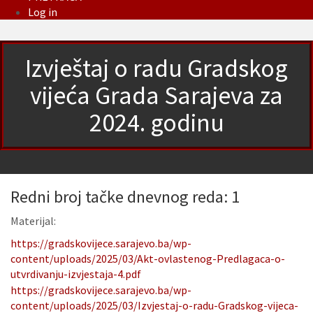
Log in
Izvještaj o radu Gradskog
vijeća Grada Sarajeva za
2024. godinu
Redni broj tačke dnevnog reda: 1
Materijal:
https://gradskovijece.sarajevo.ba/wp-
content/uploads/2025/03/Akt-ovlastenog-Predlagaca-o-
utvrdivanju-izvjestaja-4.pdf
https://gradskovijece.sarajevo.ba/wp-
content/uploads/2025/03/Izvjestaj-o-radu-Gradskog-vijeca-