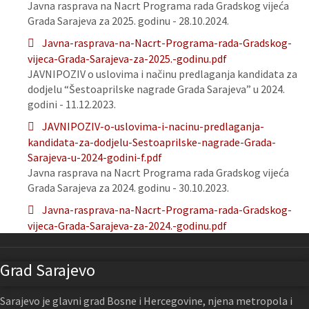
Javna rasprava na Nacrt Programa rada Gradskog vijeća
Grada Sarajeva za 2025. godinu - 28.10.2024.
Javna-rasprava-na-Nacrt-Programa-rada-Gradskog-
vijeca-Grada-Sarajeva-za-2025.-godinu.pdf
JAVNIPOZIV o uslovima i načinu predlaganja kandidata za
dodjelu “Šestoaprilske nagrade Grada Sarajeva” u 2024.
godini - 11.12.2023.
JAVNIPOZIV-o-uslovima-i-nacinu-predlaganja-
kandidata-za-dodjelu-Sestoaprilske-nagrade-Grada-
Sarajeva-u-2024-godini-f.pdf
Javna rasprava na Nacrt Programa rada Gradskog vijeća
Grada Sarajeva za 2024. godinu - 30.10.2023.
Javna-rasprava-na-Nacrt-Programa-rada-Gradskog-
vijeca-Grada-Sarajeva-za-2024.-godinu.pdf
Grad Sarajevo
Sarajevo je glavni grad Bosne i Hercegovine, njena metropola i