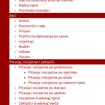
Vijećnici kojima je prestao mandat
Radna tijela
Prethodni mandati
Akti
Statut
Poslovnik o radu
Propisi
Platforma djelovanja po sazivu
Izvještaji
Budžet
Odluke
Ostalo
Pitanja, inicijative i zaključci
Pitanja i inicijative po podnosiocu
Pitanja i inicijative po vijećniku
Pitanja i inicijative po klubu
Pitanja i inicijative po radnom tijelu
Pitanja i inicijative po dostavi
Pitanja i inicijative po sjednici
Inicijative Gradskog vijeća
Zaključci Gradskog vijeća