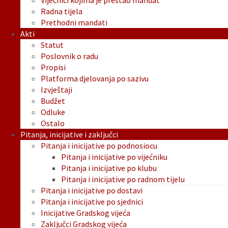
Vijećnici kojima je prestao mandat
Radna tijela
Prethodni mandati
Akti
Statut
Poslovnik o radu
Propisi
Platforma djelovanja po sazivu
Izvještaji
Budžet
Odluke
Ostalo
Pitanja, inicijative i zaključci
Pitanja i inicijative po podnosiocu
Pitanja i inicijative po vijećniku
Pitanja i inicijative po klubu
Pitanja i inicijative po radnom tijelu
Pitanja i inicijative po dostavi
Pitanja i inicijative po sjednici
Inicijative Gradskog vijeća
Zaključci Gradskog vijeća