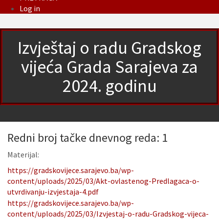
Log in
Izvještaj o radu Gradskog
vijeća Grada Sarajeva za
2024. godinu
Redni broj tačke dnevnog reda: 1
Materijal:
https://gradskovijece.sarajevo.ba/wp-
content/uploads/2025/03/Akt-ovlastenog-Predlagaca-o-
utvrdivanju-izvjestaja-4.pdf
https://gradskovijece.sarajevo.ba/wp-
content/uploads/2025/03/Izvjestaj-o-radu-Gradskog-vijeca-