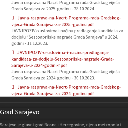
Javna rasprava na Nacrt Programa rada Gradskog vijeća
Grada Sarajeva za 2025. godinu - 28.10.2024.
Javna-rasprava-na-Nacrt-Programa-rada-Gradskog-
vijeca-Grada-Sarajeva-za-2025.-godinu.pdf
JAVNIPOZIV o uslovima i načinu predlaganja kandidata za
dodjelu “Šestoaprilske nagrade Grada Sarajeva” u 2024.
godini - 11.12.2023.
JAVNIPOZIV-o-uslovima-i-nacinu-predlaganja-
kandidata-za-dodjelu-Sestoaprilske-nagrade-Grada-
Sarajeva-u-2024-godini-f.pdf
Javna rasprava na Nacrt Programa rada Gradskog vijeća
Grada Sarajeva za 2024. godinu - 30.10.2023.
Javna-rasprava-na-Nacrt-Programa-rada-Gradskog-
vijeca-Grada-Sarajeva-za-2024.-godinu.pdf
Grad Sarajevo
Sarajevo je glavni grad Bosne i Hercegovine, njena metropola i