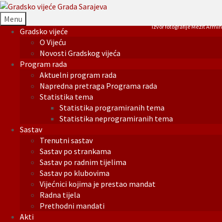
Menu
Izvor fotografije Mezit Armin
Gradsko vijeće
O Vijeću
Novosti Gradskog vijeća
Program rada
Aktuelni program rada
Napredna pretraga Programa rada
Statistika tema
Statistika programiranih tema
Statistika neprogramiranih tema
Sastav
Trenutni sastav
Sastav po strankama
Sastav po radnim tijelima
Sastav po klubovima
Vijećnici kojima je prestao mandat
Radna tijela
Prethodni mandati
Akti