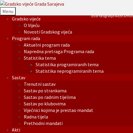
Menu
Izvor fotografije Mezit Armin
Gradsko vijeće
O Vijeću
Novosti Gradskog vijeća
Program rada
Aktuelni program rada
Napredna pretraga Programa rada
Statistika tema
Statistika programiranih tema
Statistika neprogramiranih tema
Sastav
Trenutni sastav
Sastav po strankama
Sastav po radnim tijelima
Sastav po klubovima
Vijećnici kojima je prestao mandat
Radna tijela
Prethodni mandati
Akti