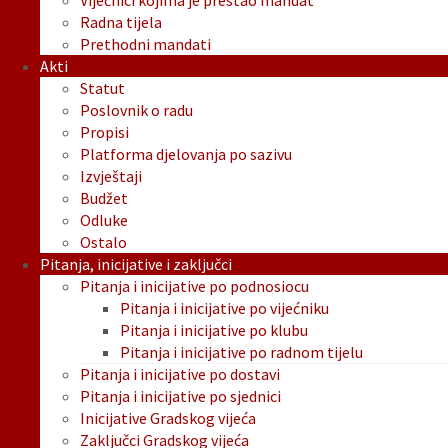
Vijećnici kojima je prestao mandat
Radna tijela
Prethodni mandati
Akti
Statut
Poslovnik o radu
Propisi
Platforma djelovanja po sazivu
Izvještaji
Budžet
Odluke
Ostalo
Pitanja, inicijative i zaključci
Pitanja i inicijative po podnosiocu
Pitanja i inicijative po vijećniku
Pitanja i inicijative po klubu
Pitanja i inicijative po radnom tijelu
Pitanja i inicijative po dostavi
Pitanja i inicijative po sjednici
Inicijative Gradskog vijeća
Zaključci Gradskog vijeća