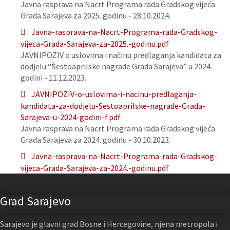
Javna rasprava na Nacrt Programa rada Gradskog vijeća
Grada Sarajeva za 2025. godinu - 28.10.2024.
Javna-rasprava-na-Nacrt-Programa-rada-Gradskog-
vijeca-Grada-Sarajeva-za-2025.-godinu.pdf
JAVNIPOZIV o uslovima i načinu predlaganja kandidata za
dodjelu “Šestoaprilske nagrade Grada Sarajeva” u 2024.
godini - 11.12.2023.
JAVNIPOZIV-o-uslovima-i-nacinu-predlaganja-
kandidata-za-dodjelu-Sestoaprilske-nagrade-Grada-
Sarajeva-u-2024-godini-f.pdf
Javna rasprava na Nacrt Programa rada Gradskog vijeća
Grada Sarajeva za 2024. godinu - 30.10.2023.
Javna-rasprava-na-Nacrt-Programa-rada-Gradskog-
vijeca-Grada-Sarajeva-za-2024.-godinu.pdf
Grad Sarajevo
Sarajevo je glavni grad Bosne i Hercegovine, njena metropola i