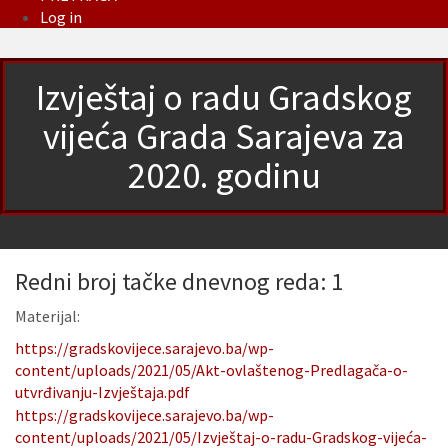
Log in
Izvještaj o radu Gradskog
vijeća Grada Sarajeva za
2020. godinu
Redni broj tačke dnevnog reda: 1
Materijal:
https://gradskovijece.sarajevo.ba/wp-
content/uploads/2021/05/Akt-ovlaštenog-Predlagača-o-
utvrđivanju-Izvještaja.pdf
https://gradskovijece.sarajevo.ba/wp-
content/uploads/2021/05/Izvještaj-o-radu-Gradskog-vijeća-