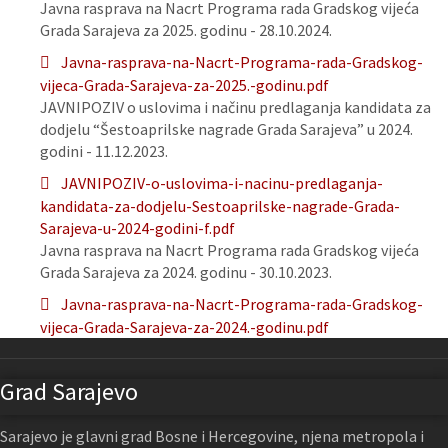
Javna rasprava na Nacrt Programa rada Gradskog vijeća
Grada Sarajeva za 2025. godinu - 28.10.2024.
Javna-rasprava-na-Nacrt-Programa-rada-Gradskog-
vijeca-Grada-Sarajeva-za-2025.-godinu.pdf
JAVNIPOZIV o uslovima i načinu predlaganja kandidata za
dodjelu “Šestoaprilske nagrade Grada Sarajeva” u 2024.
godini - 11.12.2023.
JAVNIPOZIV-o-uslovima-i-nacinu-predlaganja-
kandidata-za-dodjelu-Sestoaprilske-nagrade-Grada-
Sarajeva-u-2024-godini-f.pdf
Javna rasprava na Nacrt Programa rada Gradskog vijeća
Grada Sarajeva za 2024. godinu - 30.10.2023.
Javna-rasprava-na-Nacrt-Programa-rada-Gradskog-
vijeca-Grada-Sarajeva-za-2024.-godinu.pdf
Grad Sarajevo
Sarajevo je glavni grad Bosne i Hercegovine, njena metropola i