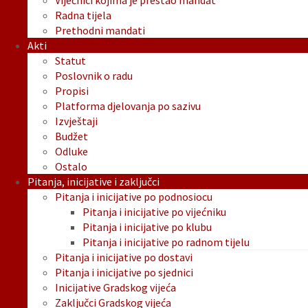
Vijećnici kojima je prestao mandat
Radna tijela
Prethodni mandati
Akti
Statut
Poslovnik o radu
Propisi
Platforma djelovanja po sazivu
Izvještaji
Budžet
Odluke
Ostalo
Pitanja, inicijative i zaključci
Pitanja i inicijative po podnosiocu
Pitanja i inicijative po vijećniku
Pitanja i inicijative po klubu
Pitanja i inicijative po radnom tijelu
Pitanja i inicijative po dostavi
Pitanja i inicijative po sjednici
Inicijative Gradskog vijeća
Zaključci Gradskog vijeća