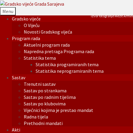
Menu
Izvor fotografije Mezit Armin
Gradsko vijeće
O Vijeću
Novosti Gradskog vijeća
Program rada
Aktuelni program rada
Napredna pretraga Programa rada
Statistika tema
Statistika programiranih tema
Statistika neprogramiranih tema
Sastav
Trenutni sastav
Sastav po strankama
Sastav po radnim tijelima
Sastav po klubovima
Vijećnici kojima je prestao mandat
Radna tijela
Prethodni mandati
Akti