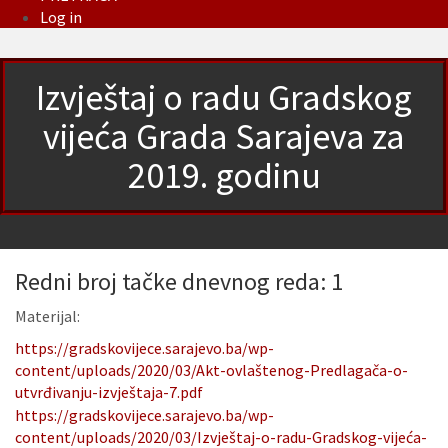
Log in
Izvještaj o radu Gradskog
vijeća Grada Sarajeva za
2019. godinu
Redni broj tačke dnevnog reda: 1
Materijal:
https://gradskovijece.sarajevo.ba/wp-
content/uploads/2020/03/Akt-ovlaštenog-Predlagača-o-
utvrđivanju-izvještaja-7.pdf
https://gradskovijece.sarajevo.ba/wp-
content/uploads/2020/03/Izvještaj-o-radu-Gradskog-vijeća-