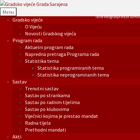
Menu
Izvor fotografije Mezit Armin
Gradsko vijeće
O Vijeću
Novosti Gradskog vijeća
Program rada
Aktuelni program rada
Napredna pretraga Programa rada
Statistika tema
Statistika programiranih tema
Statistika neprogramiranih tema
Sastav
Trenutni sastav
Sastav po strankama
Sastav po radnim tijelima
Sastav po klubovima
Vijećnici kojima je prestao mandat
Radna tijela
Prethodni mandati
Akti