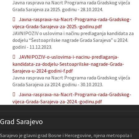
Javna rasprava na Nacrt Programa rada Gradskog vijeća
Grada Sarajeva za 2025. godinu - 28.10.2024.
Javna-rasprava-na-Nacrt-Programa-rada-Gradskog-
vijeca-Grada-Sarajeva-za-2025.-godinu.pdf
JAVNIPOZIV o uslovima i načinu predlaganja kandidata za
dodjelu “Šestoaprilske nagrade Grada Sarajeva” u 2024.
godini - 11.12.2023.
JAVNIPOZIV-o-uslovima-i-nacinu-predlaganja-
kandidata-za-dodjelu-Sestoaprilske-nagrade-Grada-
Sarajeva-u-2024-godini-f.pdf
Javna rasprava na Nacrt Programa rada Gradskog vijeća
Grada Sarajeva za 2024. godinu - 30.10.2023.
Javna-rasprava-na-Nacrt-Programa-rada-Gradskog-
vijeca-Grada-Sarajeva-za-2024.-godinu.pdf
Grad Sarajevo
Sarajevo je glavni grad Bosne i Hercegovine, njena metropola i