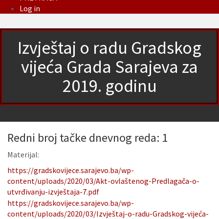
Log in
Izvještaj o radu Gradskog
vijeća Grada Sarajeva za
2019. godinu
Redni broj tačke dnevnog reda: 1
Materijal:
https://gradskovijece.sarajevo.ba/wp-
content/uploads/2020/03/Akt-ovlaštenog-Predlagača-o-
utvrđivanju-izvještaja-7.pdf
https://gradskovijece.sarajevo.ba/wp-
content/uploads/2020/03/Izvještaj-o-radu-Gradskog-vijeća-