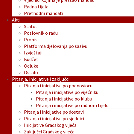
Vijećnici kojima je prestao mandat
Radna tijela
Prethodni mandati
Akti
Statut
Poslovnik o radu
Propisi
Platforma djelovanja po sazivu
Izvještaji
Budžet
Odluke
Ostalo
Pitanja, inicijative i zaključci
Pitanja i inicijative po podnosiocu
Pitanja i inicijative po vijećniku
Pitanja i inicijative po klubu
Pitanja i inicijative po radnom tijelu
Pitanja i inicijative po dostavi
Pitanja i inicijative po sjednici
Inicijative Gradskog vijeća
Zaključci Gradskog vijeća