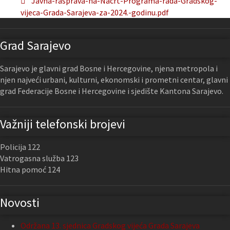
Javna-rasprava-na-Nacrt-Programa-rada-Gradskog-
vijeca-Grada-Sarajeva-za-2024.-godinu.pdf
Grad Sarajevo
Sarajevo je glavni grad Bosne i Hercegovine, njena metropola i
njen najveći urbani, kulturni, ekonomski i prometni centar, glavni
grad Federacije Bosne i Hercegovine i sjedište Kantona Sarajevo.
Važniji telefonski brojevi
Policija 122
Vatrogasna služba 123
Hitna pomoć 124
Novosti
Održana 13. sjednica Gradskog vijeća Grada Sarajeva