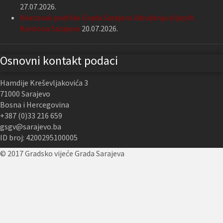
27.07.2026.
Nastavak podrške Grada Sarajeva Udruženju slijepih
Kantona Sarajevo
20.07.2026.
Osnovni kontakt podaci
Hamdije Kreševljakovića 3
71000 Sarajevo
Bosna i Hercegovina
+387 (0)33 216 659
gsgv@sarajevo.ba
ID broj: 4200295100005
© 2017 Gradsko vijeće Grada Sarajeva