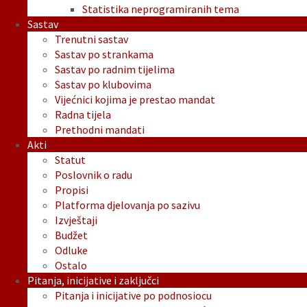
Statistika neprogramiranih tema
Sastav
Trenutni sastav
Sastav po strankama
Sastav po radnim tijelima
Sastav po klubovima
Vijećnici kojima je prestao mandat
Radna tijela
Prethodni mandati
Akti
Statut
Poslovnik o radu
Propisi
Platforma djelovanja po sazivu
Izvještaji
Budžet
Odluke
Ostalo
Pitanja, inicijative i zaključci
Pitanja i inicijative po podnosiocu