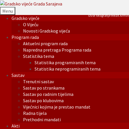
Menu
Izvor fotografije Mezit Armin
Gradsko vijeće
O Vijeću
Novosti Gradskog vijeća
Program rada
Aktuelni program rada
Napredna pretraga Programa rada
Statistika tema
Statistika programiranih tema
Statistika neprogramiranih tema
Sastav
Trenutni sastav
Sastav po strankama
Sastav po radnim tijelima
Sastav po klubovima
Vijećnici kojima je prestao mandat
Radna tijela
Prethodni mandati
Akti